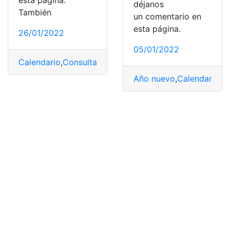
déjanos
También
un comentario en
esta página.
26/01/2022
05/01/2022
Calendario
,
Consulta
,
Consulta online
,
Días de feriado
,
E
Año nuevo
,
Calendario
,
Co