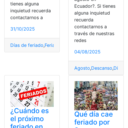
tienes alguna
Ecuador?. Si tienes
inquietud recuerda
alguna inquietud
contactarnos a
recuerda
contactarnos a
31/10/2025
través de nuestras
redes
Días de feriado
,
Feriado
,
Horas extras
,
Noviembre
04/08/2025
Agosto
,
Descanso
,
Días d
¿Cuándo es
Qué día cae
el próximo
feriado por
feriado en