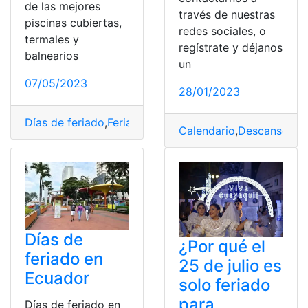
de las mejores
través de nuestras
piscinas cubiertas,
redes sociales, o
termales y
regístrate y déjanos
balnearios
un
07/05/2023
28/01/2023
Días de feriado
,
Feriado
,
feriado bancario
,
Feriado de C
Calendario
,
Descanso
,
Día
Días de
¿Por qué el
feriado en
25 de julio es
Ecuador
solo feriado
para
Días de feriado en