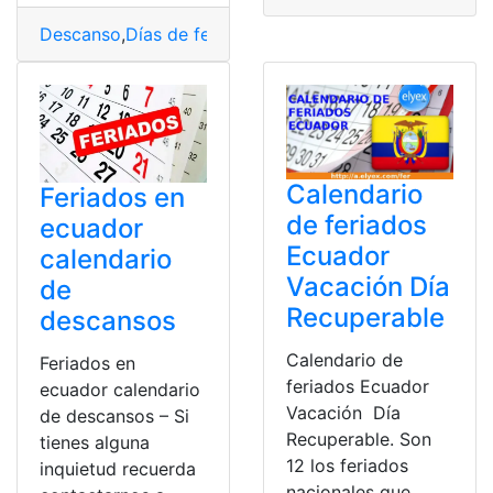
Descanso
,
Días de feriado
,
Febrero
,
Feriado
,
provincializ
Calendario
Feriados en
de feriados
ecuador
Ecuador
calendario
Vacación Día
de
Recuperable
descansos
Calendario de
Feriados en
feriados Ecuador
ecuador calendario
Vacación Día
de descansos – Si
Recuperable. Son
tienes alguna
12 los feriados
inquietud recuerda
nacionales que