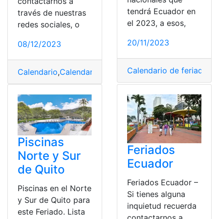
contactarnos a
tendrá Ecuador en
través de nuestras
el 2023, a esos,
redes sociales, o
20/11/2023
08/12/2023
Calendario de feriados
,
D
Calendario
,
Calendario de feriados
,
Descanso
,
días
,
Días
Piscinas
Feriados
Norte y Sur
Ecuador
de Quito
Feriados Ecuador –
Piscinas en el Norte
Si tienes alguna
y Sur de Quito para
inquietud recuerda
este Feriado. Lista
contactarnos a