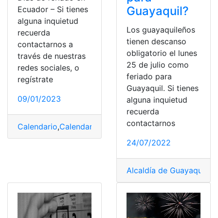
Guayaquil?
Ecuador – Si tienes
alguna inquietud
Los guayaquileños
recuerda
tienen descanso
contactarnos a
obligatorio el lunes
través de nuestras
25 de julio como
redes sociales, o
feriado para
regístrate
Guayaquil. Si tienes
09/01/2023
alguna inquietud
recuerda
contactarnos
Calendario
,
Calendario de feriados
,
Descanso
,
Días de f
24/07/2022
Alcaldía de Guayaquil
,
Ca