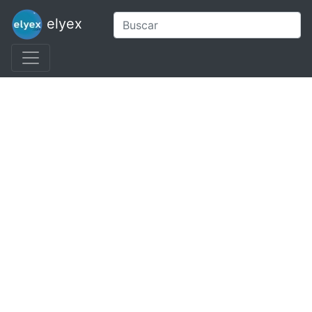
elyex