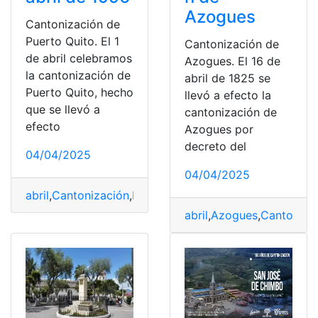
Azogues
Cantonización de
Puerto Quito. El 1
Cantonización de
de abril celebramos
Azogues. El 16 de
la cantonización de
abril de 1825 se
Puerto Quito, hecho
llevó a efecto la
que se llevó a
cantonización de
efecto
Azogues por
decreto del
04/04/2025
04/04/2025
abril
,
Cantonización
,
Fiestas
,
Puerto
,
Quito
,
Tradiciones
abril
,
Azogues
,
Cantoniza