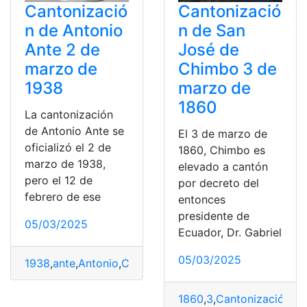
Cantonizació
Cantonizació
n de Antonio
n de San
Ante 2 de
José de
marzo de
Chimbo 3 de
1938
marzo de
1860
La cantonización
de Antonio Ante se
El 3 de marzo de
oficializó el 2 de
1860, Chimbo es
marzo de 1938,
elevado a cantón
pero el 12 de
por decreto del
febrero de ese
entonces
presidente de
05/03/2025
Ecuador, Dr. Gabriel
05/03/2025
1938
,
ante
,
Antonio
,
Cantonización
,
Marzo
1860
,
3
,
Cantonización
,
Ch