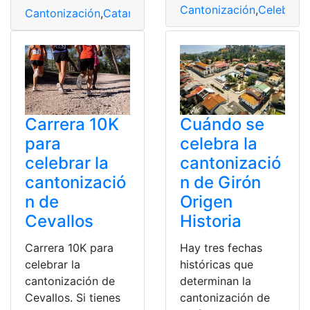
Cantonización
,
Celebraci
Cantonización
,
Catamayo
,
Ciudad
,
Eterno
,
Mayo
,
Sol
Carrera 10K
Cuándo se
para
celebra la
celebrar la
cantonizació
cantonizació
n de Girón
n de
Origen
Cevallos
Historia
Carrera 10K para
Hay tres fechas
celebrar la
históricas que
cantonización de
determinan la
Cevallos. Si tienes
cantonización de