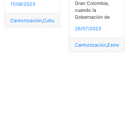
Gran Colombia,
11/08/2023
cuando la
Gobernación de
Cantonización
,
Cultura
,
Independencia
,
Propiedad
,
Turis
26/07/2023
Cantonización
,
Esmerald