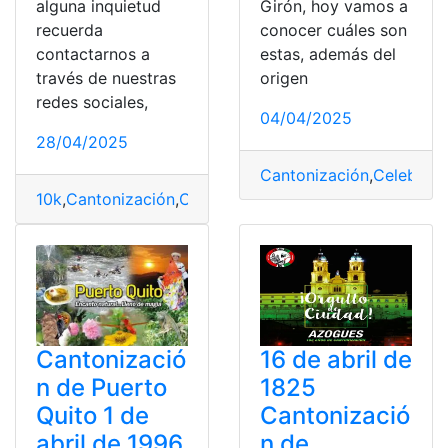
alguna inquietud
Girón, hoy vamos a
recuerda
conocer cuáles son
contactarnos a
estas, además del
través de nuestras
origen
redes sociales,
04/04/2025
28/04/2025
Cantonización
,
Celebra
,
G
10k
,
Cantonización
,
Carrera
,
Cevallos
Cantonizació
16 de abril de
n de Puerto
1825
Quito 1 de
Cantonizació
abril de 1996
n de