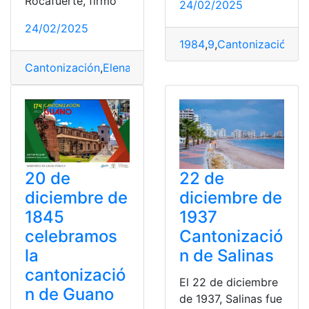
Rocafuerte, firmó
24/02/2025
24/02/2025
1984
,
9
,
Cantonización
,
Fe
Cantonización
,
Elena
,
enero
,
Santa
20 de
22 de
diciembre de
diciembre de
1845
1937
celebramos
Cantonizació
la
n de Salinas
cantonizació
El 22 de diciembre
n de Guano
de 1937, Salinas fue