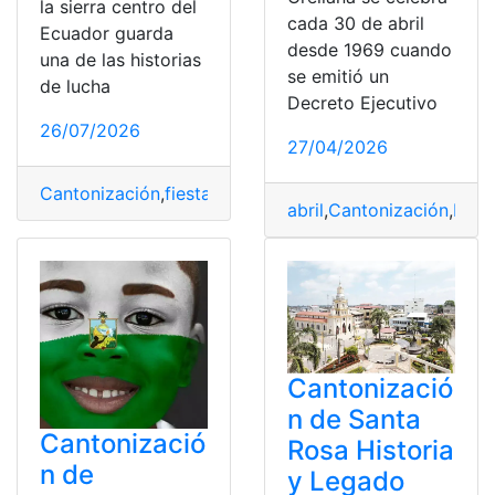
la sierra centro del
cada 30 de abril
Ecuador guarda
desde 1969 cuando
una de las historias
se emitió un
de lucha
Decreto Ejecutivo
26/07/2026
27/04/2026
Cantonización
,
fiesta
,
Historia
,
Julio
,
Quero
abril
,
Cantonización
,
Fran
Cantonizació
n de Santa
Cantonizació
Rosa Historia
n de
y Legado