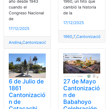
año desde 1943
1960, un hito que
cuando el
cambió la historia
Congreso Nacional
de la
de
17/12/2025
17/12/2025
1960
,
7
,
Cantonización
,
Na
Andina
,
Cantonización
,
Cultura
,
Historia
,
Saquisilí
6 de Julio de
27 de Mayo
1861
Cantonizació
Cantonizació
n de
n de
Babahoyo
Cotacachi
Celebración