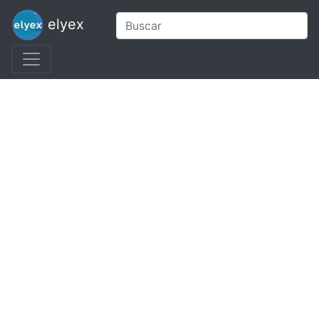
elyex