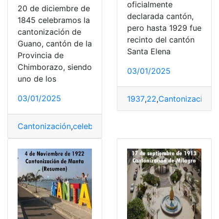
oficialmente
20 de diciembre de
declarada cantón,
1845 celebramos la
pero hasta 1929 fue
cantonización de
recinto del cantón
Guano, cantón de la
Santa Elena
Provincia de
Chimborazo, siendo
03/01/2025
uno de los
03/01/2025
1937
,
22
,
Cantonización
,
D
Cantonización
,
celebramos
,
Diciembre
,
Guano