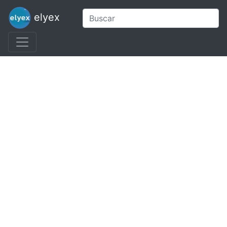
elyex