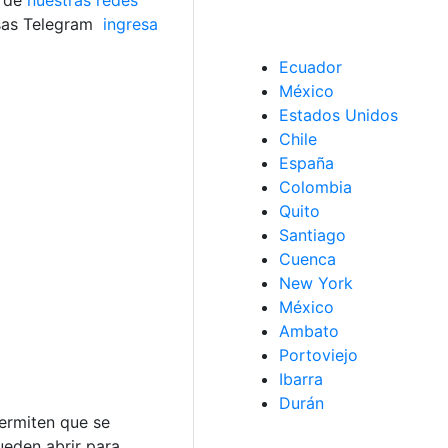
s de
nuestras redes
sas Telegram
ingresa
Ecuador
México
Estados Unidos
Chile
España
Colombia
Quito
Santiago
Cuenca
New York
México
Ambato
Portoviejo
Ibarra
Durán
ermiten que se
ueden abrir para