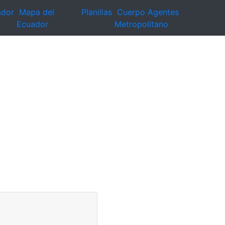
ador
Mapa del
Planillas
Cuerpo Agentes
Ecuador
Metropolitano