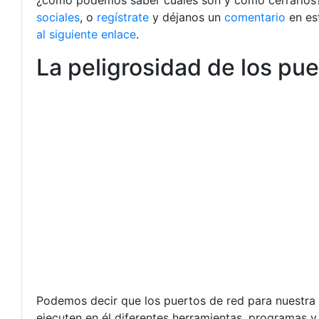
¿cómo podemos saber cuáles son y cómo cerrarlos? 
sociales
, o
regístrate
y déjanos un
comentario
en es
al siguiente enlace
.
La peligrosidad de los pu
Podemos decir que los puertos de red para nuestra
ejecuten en él diferentes herramientas, programas y 