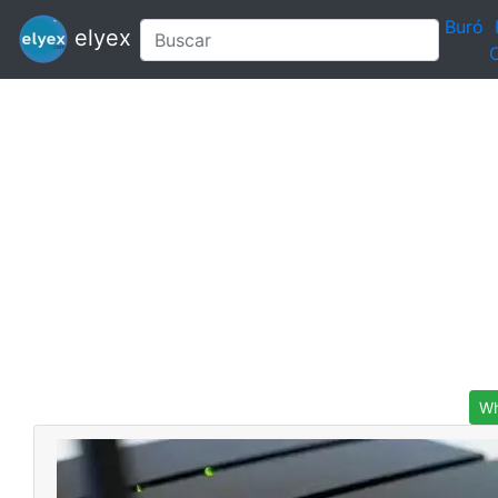
Buró
elyex
C
Wh