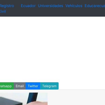
Registro
Ecuador
Universidades
Vehículos
Educarecu
ivil
atsapp
Email
Twitter
Telegram