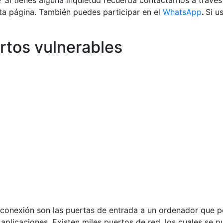
Si tienes alguna inquietud recuerda contactarnos a travé
ta página. También puedes participar en el
WhatsApp
.
Si u
ertos vulnerables
 conexión son las puertas de entrada a un ordenador que p
aplicaciones. Existen miles puertos de red, los cuales se p