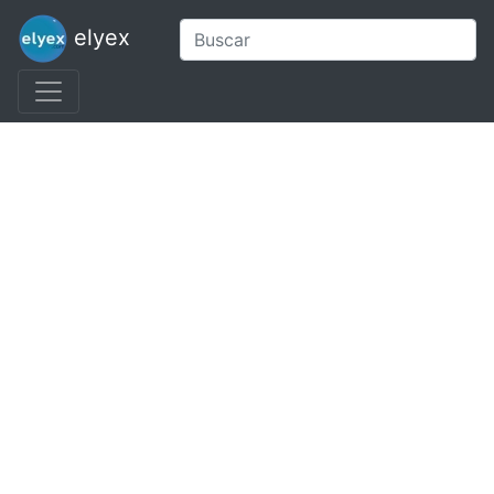
elyex