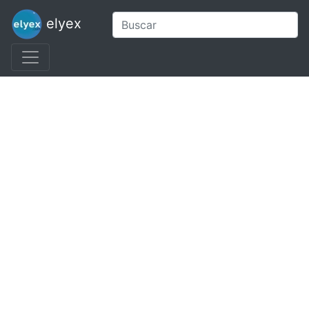
elyex