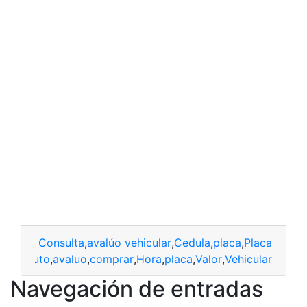
Consulta
,
avalúo vehicular
,
Cedula
,
placa
,
Placas
,
Servi
auto
,
avaluo
,
comprar
,
Hora
,
placa
,
Valor
,
Vehicular
Navegación de entradas