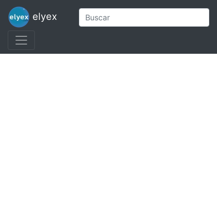
elyex