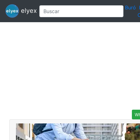
Buró
elyex
C
Wh