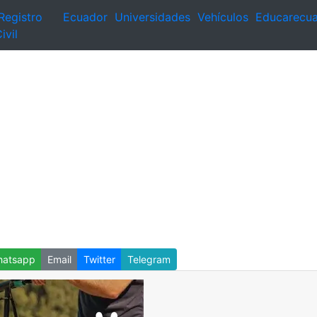
Registro
Ecuador
Universidades
Vehículos
Educarecu
ivil
atsapp
Email
Twitter
Telegram