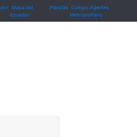
ador
Mapa del
Planillas
Cuerpo Agentes
Ecuador
Metropolitano