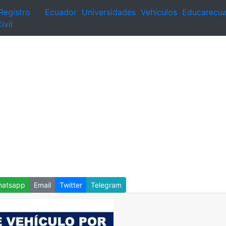
Registro
Ecuador
Universidades
Vehículos
Educarecu
ivil
atsapp
Email
Twitter
Telegram