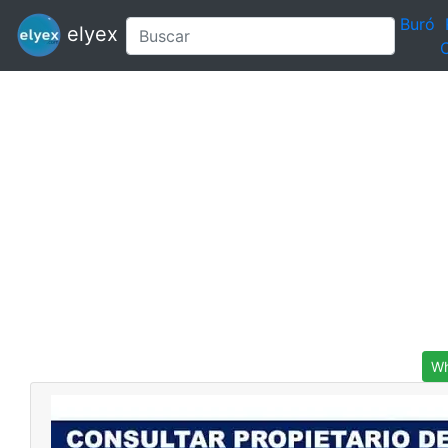
Buró
elyex
C
Wh