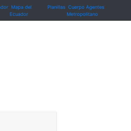
ador
Mapa del
Planillas
Cuerpo Agentes
Ecuador
Metropolitano