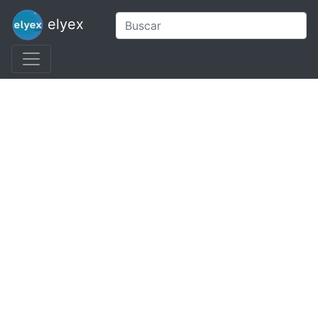
elyex