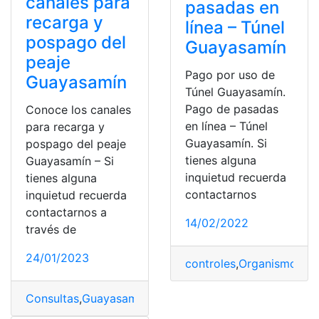
canales para
pasadas en
recarga y
línea – Túnel
pospago del
Guayasamín
peaje
Pago por uso de
Guayasamín
Túnel Guayasamín.
Pago de pasadas
Conoce los canales
en línea – Túnel
para recarga y
Guayasamín. Si
pospago del peaje
tienes alguna
Guayasamín – Si
inquietud recuerda
tienes alguna
contactarnos
inquietud recuerda
contactarnos a
14/02/2022
través de
24/01/2023
controles
,
Organismo
,
pa
Consultas
,
Guayasamín
,
Túnel Guayasamín