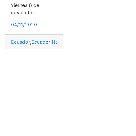
viernes 6 de
noviembre
04/11/2020
Ecuador
,
Ecuador
,
Noticias
,
Trabajos integrales
,
Túnel G