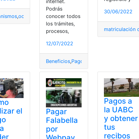
internet.
Podrás
30/06/2022
Consulta planilla de luz
,
Pagos
,
pagos en línea
,
planilla
,
planil
nismos
,
ocasiones
,
Pagos
,
pagos en línea
,
PayPal
,
Seguridad
conocer todos
los trámites,
matriculación 
procesos,
12/07/2022
Beneficios
,
Pagos
,
pagos en línea
,
Requis
r
,
Consultas Online
,
Internet
,
México
,
Movistar
,
pagan
,
pago
,
Pa
Pagos a
mo
la UABC
lizar el
Pagar
y obtener
go
Falabella
tus
ra
por
recibos
der
Webpay