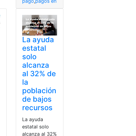
pago
,
pagos en línea
,
Trámites
,
Trámites en línea
,
Ve
La ayuda
estatal
solo
alcanza
al 32% de
la
población
de bajos
recursos
La ayuda
estatal solo
alcanza al 32%