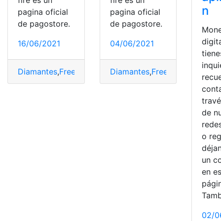
n
pagina oficial
pagina oficial
de pagostore.
de pagostore.
Mone
digit
16/06/2021
04/06/2021
tiene
inqu
Diamantes
,
FreeFire
,
pagos en línea
Diamantes
,
Recargar
,
FreeFire
,
,
recargas
pagos en 
recu
cont
trav
de n
redes
o reg
déja
un c
en e
pági
Tamb
02/0