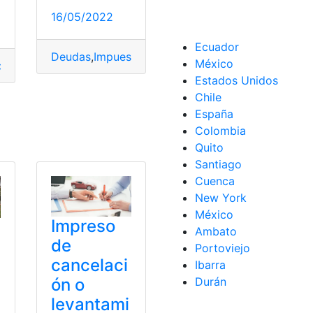
16/05/2022
la de luz
Ecuador
Deudas
,
Impuesto De Circulación
,
Multas
,
Pagos
,
pa
México
de vehículos
,
matriculación de vehículos exonerados
,
Pagos
,
Estados Unidos
Chile
España
Colombia
itos
,
Servicio
,
Telmex
gos
,
pagos en línea
,
Plan
,
planilla
,
Redes sociales
,
Tecnología
Quito
Santiago
Cuenca
New York
México
Impreso
Ambato
de
Portoviejo
cancelaci
Ibarra
ón o
Durán
levantami