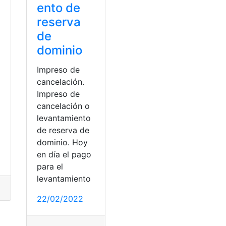
ento de
reserva
de
dominio
Impreso de
cancelación.
Impreso de
cancelación o
levantamiento
de reserva de
dominio. Hoy
en día el pago
para el
levantamiento
o
,
pago
,
Pagos
,
pagos en línea
,
Recibo
,
Universidad
22/02/2022
línea
,
Pagostore
,
tutorial
,
Tutoriales