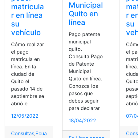
Municipal
matricula
mat
Quito en
r en línea
r e
línea
su
su
vehículo
veh
Pago patente
municipal
Cómo realizar
Cómo
quito.
el pago
el p
Consulta Pago
matricula en
matr
de Patente
línea. En la
línea
Municipal
ciudad de
ciud
Quito en línea.
Quito el
Quito
Conozca los
pasado 14 de
pasa
pasos que
septiembre se
sept
debes seguir
abrió el
abrió
para declarar
12/05/2022
07/0
18/04/2022
Consultas
,
Ecuador
,
Herramientas Ecuador
,
Pagos
,
pagos
Cons