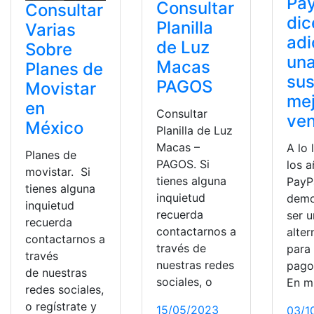
Pay
Consultar
Consultar
dic
Planilla
Varias
adi
de Luz
Sobre
una
Macas
Planes de
su
PAGOS
Movistar
me
en
Consultar
ven
México
Planilla de Luz
Macas –
A lo 
Planes de
PAGOS. Si
los a
movistar. Si
tienes alguna
PayP
tienes alguna
inquietud
demo
inquietud
recuerda
ser 
recuerda
contactarnos a
alter
contactarnos a
través de
para
través
nuestras redes
pagos
de nuestras
sociales, o
En m
redes sociales,
o regístrate y
15/05/2023
03/1