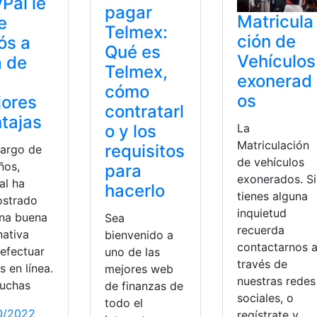
Pal le
pagar
Matricula
e
Telmex:
ción de
ós a
Qué es
Vehículos
 de
Telmex,
exonerad
s
cómo
os
jores
contratarl
tajas
o y los
La
Matriculación
requisitos
largo de
de vehículos
ños,
para
exonerados. Si
al ha
hacerlo
tienes alguna
strado
inquietud
una buena
Sea
recuerda
nativa
bienvenido a
contactarnos 
 efectuar
uno de las
través de
 en línea.
mejores web
nuestras redes
uchas
de finanzas de
sociales, o
todo el
0/2022
regístrate y