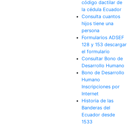
código dactilar de
la cédula Ecuador
Consulta cuantos
hijos tiene una
persona
Formularios ADSEF
128 y 153 descargar
el formulario
Consultar Bono de
agostore
,
Tarjeta
,
Tarjeta de débito
,
Tarjetas
,
Tiendas online
,
W
Desarrollo Humano
Bono de Desarrollo
Humano
Inscripciones por
Internet
Historia de las
Banderas del
Ecuador desde
1533