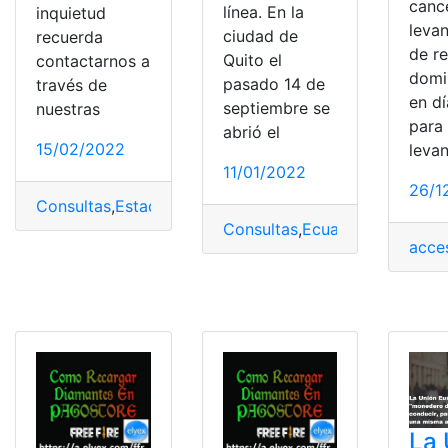
canc
línea. En la
inquietud
leva
ciudad de
recuerda
de r
Quito el
contactarnos a
domi
pasado 14 de
través de
en dí
septiembre se
nuestras
para 
abrió el
15/02/2022
leva
11/01/2022
26/1
Consultas
,
Estado de cuenta
,
Gas
,
México
,
Pagos
,
pagos 
Consultas
,
Ecuador
,
Herramien
acce
La 