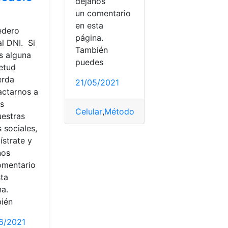
déjanos
un comentario
en esta
dero
página.
al DNI. Si
También
s alguna
puedes
ietud
línea
,
Recargar
,
recargas
erda
21/05/2021
actarnos a
és
Celular
,
Método
,
Pagos
,
pagos en línea
,
P
uestras
 sociales,
ístrate y
nos
omentario
sta
na.
ién
6/2021