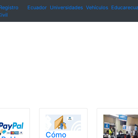
Registro
Ecuador
Universidades
Vehículos
Educarecu
ivil
Cómo