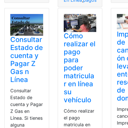
En Línea
,
pagos en línea
,
Paso
Im
Cómo
Consultar
de
realizar el
Estado de
can
pago
cuenta y
ón 
para
Pagar Z
lev
poder
Gas n
ent
matricula
Línea
res
r en línea
de
Consultar
su
dom
Estado de
vehículo
cuenta y Pagar
Impr
Cómo realizar
Z Gas en
canc
el pago
Línea. Si tienes
Impr
matricula en
alguna