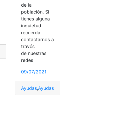
de la
a
población. Si
tienes alguna
inquietud
recuerda
contactarnos a
través
ay
,
México
,
Pagos
,
pagos en línea
,
saldos
de nuestras
redes
ea
rámites en línea
,
Reimpresión
,
Trámites
,
Vehículo
,
Trámites en línea
,
Vehículos
,
Vehículo
,
Vehículo
09/07/2021
Ayudas
,
Ayudas Estatales
,
Bajos recursos
,
Consulta