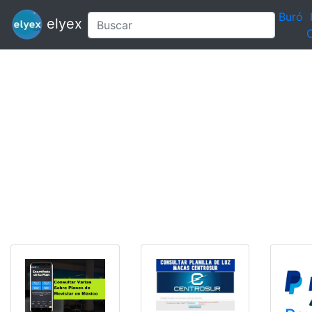
Buró
elyex
C