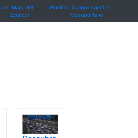
ador
Mapa del
Planillas
Cuerpo Agentes
Ecuador
Metropolitano