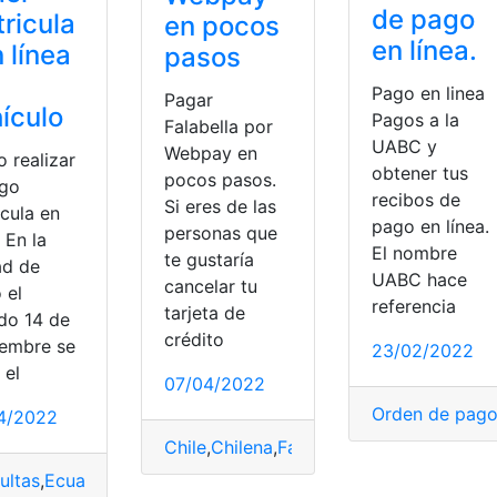
de pago
ricula
en pocos
en línea.
n línea
pasos
Pago en linea
Pagar
ículo
Pagos a la
Falabella por
UABC y
Webpay en
 realizar
obtener tus
pocos pasos.
ago
recibos de
Si eres de las
icula en
pago en línea.
personas que
. En la
El nombre
te gustaría
ad de
UABC hace
cancelar tu
 el
referencia
tarjeta de
do 14 de
crédito
iembre se
23/02/2022
 el
07/04/2022
Orden de pag
4/2022
Chile
,
Chilena
,
Falabella
,
Pagos
,
pagos en 
 en línea
ultas
,
Ecuador
,
Herramientas Ecuador
,
Pagos
,
pagos en línea