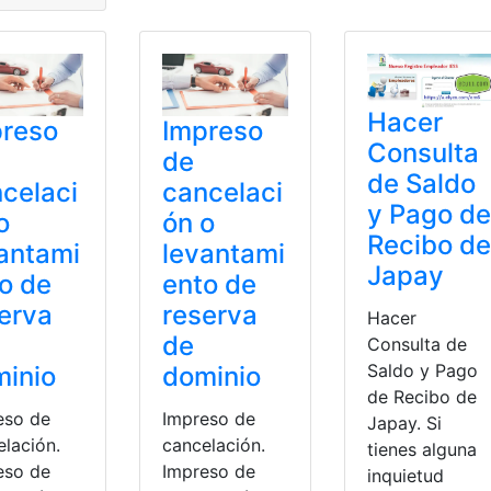
s
,
Patente Municipal
,
Quito
Hacer
preso
Impreso
Consulta
de
de Saldo
celaci
cancelaci
y Pago de
o
ón o
Recibo de
antami
levantami
Japay
o de
ento de
erva
reserva
Hacer
de
Consulta de
Saldo y Pago
inio
dominio
de Recibo de
eso de
Impreso de
Japay. Si
elación.
cancelación.
tienes alguna
eso de
Impreso de
inquietud