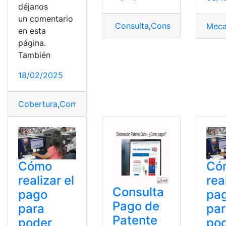
déjanos
un comentario
Consulta
,
Consulta la planilla
,
Meca
en esta
página.
También
18/02/2025
Cobertura
,
Combo Internet
,
Consulta de saldo
,
consulta
Cómo
Có
realizar el
rea
Consulta
pago
pa
Pago de
para
pa
Patente
poder
po