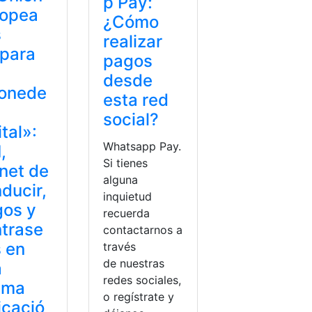
p Pay:
ropea
¿Cómo
s
realizar
para
pagos
desde
onede
esta red
social?
ital»:
Whatsapp Pay.
,
Si tienes
net de
alguna
ducir,
inquietud
gos y
recuerda
trase
contactarnos a
 en
través
de nuestras
a
redes sociales,
sma
o regístrate y
icació