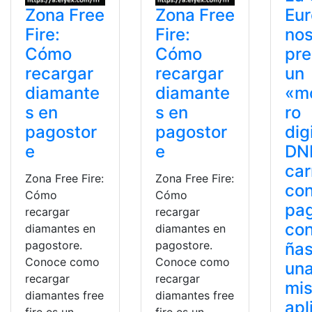
Zona Free
Zona Free
Eu
Fire:
Fire:
no
Cómo
Cómo
pre
recargar
recargar
un
diamante
diamante
«m
s en
s en
ro
pagostor
pagostor
dig
e
e
DNI
car
Zona Free Fire:
Zona Free Fire:
con
Cómo
Cómo
pa
recargar
recargar
con
diamantes en
diamantes en
pagostore.
pagostore.
ñas
Conoce como
Conoce como
un
recargar
recargar
mi
diamantes free
diamantes free
apl
fire es un
fire es un