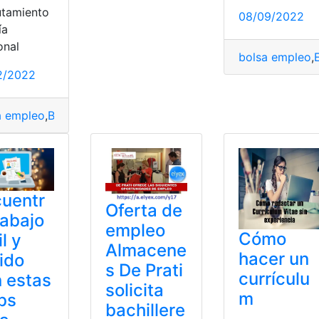
utamiento
08/09/2022
ía
onal
bolsa empleo
,
2/2022
a empleo
,
Buscar trabajo
,
conseguir empleo
,
Consulta de emp
uentr
Oferta de
rabajo
empleo
Cómo
il y
Almacene
hacer un
ido
s De Prati
currículu
 estas
solicita
m
bs
bachillere