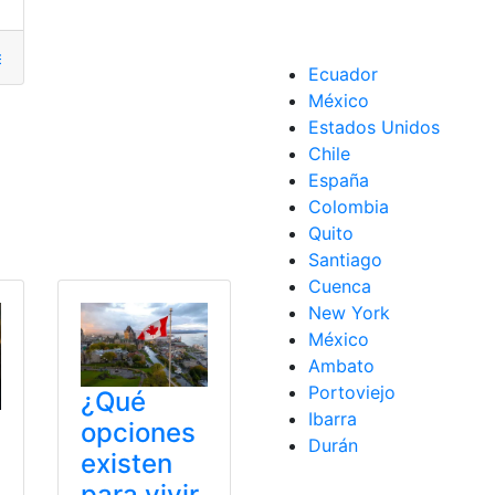
eo
,
bolsa empleo
,
Empleo
,
empleo público
,
empleos
Ecuador
México
Estados Unidos
Chile
desempleo
España
Colombia
Quito
empleo público
,
empleos
,
encuentra empleo
,
Herramientas E
Santiago
Cuenca
New York
México
Ambato
Portoviejo
¿Qué
Ibarra
opciones
Durán
existen
para vivir