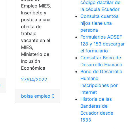
código dactilar de
Empleo MIES.
la cédula Ecuador
Inscríbete y
Consulta cuantos
postula a una
hijos tiene una
oferta de
persona
trabajo
Formularios ADSEF
vacante en el
128 y 153 descargar
MIES,
el formulario
Ministerio de
Consultar Bono de
Inclusión
 Demandante de Empleo
,
COCA COLA
,
Conecta Empleo
Desarrollo Humano
Económica
Bono de Desarrollo
Humano
27/04/2022
eo
,
Bolsa de Empleo Municipio de Guayaquil
,
bolsa empleo
,
C
Inscripciones por
Internet
de Bomberos de Ecuador
bolsa empleo
,
Consulta
,
consulta de causas
,
Consu
Historia de las
ndial de Catar
,
Trabajadores
,
Turismo
Banderas del
Ecuador desde
1533