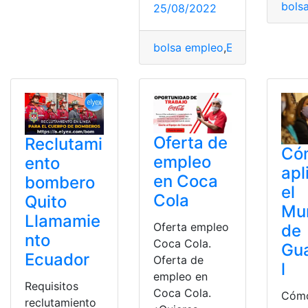
bols
25/08/2022
bolsa empleo
,
Empleo
,
empleo
Oferta de
Reclutami
Có
empleo
ento
apl
en Coca
bombero
el
Cola
Quito
Mun
Llamamie
Oferta empleo
de
nto
Coca Cola.
Gu
Ecuador
Oferta de
l
empleo en
Requisitos
Coca Cola.
Cómo
reclutamiento