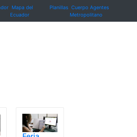
ador
Mapa del
Planillas
Cuerpo Agentes
Ecuador
Metropolitano
Feria