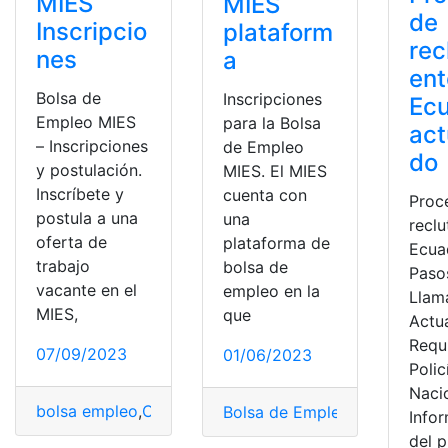
MIES
MIES
de
Inscripcio
plataform
rec
nes
a
ent
Bolsa de
Inscripciones
Ec
Empleo MIES
para la Bolsa
act
– Inscripciones
de Empleo
do
y postulación.
MIES. El MIES
Inscríbete y
cuenta con
Proc
postula a una
una
recl
oferta de
plataforma de
Ecua
trabajo
bolsa de
Paso
vacante en el
empleo en la
Llam
MIES,
que
Actu
Requ
07/09/2023
01/06/2023
Polic
Naci
bolsa empleo
,
Consulta
,
Ecuador
,
Herramientas Ecuado
Bolsa de Empleo
,
bolsa emple
Info
del 