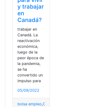
y trabajar
en
Canadá?
trabajar en
Canadá. La
reactivación
económica,
luego de la
peor época de
la pandemia,
se ha
convertido un
impulso para
o
,
La Fabril
,
Trabajo
05/09/2022
bolsa empleo
,
Canadá
,
Empleo
,
empleos
,
opciones
,