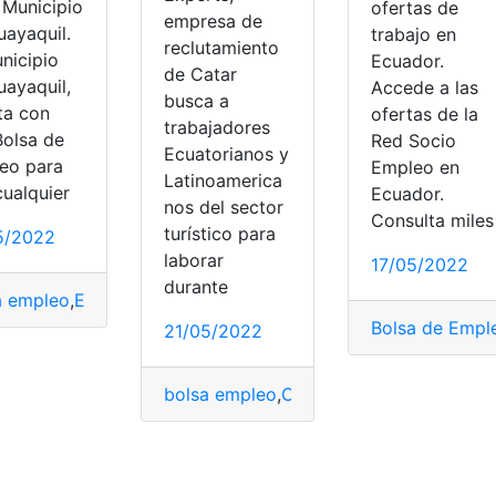
 Municipio
ofertas de
empresa de
uayaquil.
trabajo en
reclutamiento
nicipio
Ecuador.
de Catar
uayaquil,
Accede a las
busca a
ta con
ofertas de la
trabajadores
Bolsa de
Red Socio
Ecuatorianos y
eo para
Empleo en
Latinoamerica
cualquier
Ecuador.
nos del sector
Consulta miles
turístico para
5/2022
pleo Municipio de Guayaquil
,
bolsa empleo
,
Certificado de
laborar
17/05/2022
durante
a empleo
,
Empresa
,
Guayaquil
,
Plataforma
,
Trabajo
Bolsa de Empl
21/05/2022
quil
,
bolsa empleo
,
Bomberos
,
Cuerpo de Bomberos
,
Cuerpo 
bolsa empleo
,
Catar
,
Empleo
,
Hotelero
,
Mu