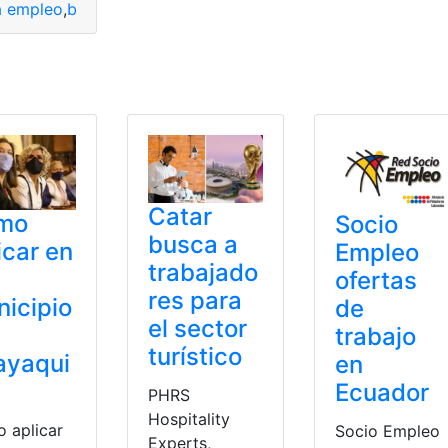
a empleo
,
buscar empleo
,
Empleo
,
Jobandtalent
,
Milanuncios
s
,
empresas
,
opciones de empleo
,
Puestos
,
Servicios
Catar
mo
Socio
busca a
icar en
Empleo
trabajado
ofertas
res para
icipio
de
el sector
trabajo
turístico
ayaqui
en
Ecuador
PHRS
Hospitality
 aplicar
Socio Empleo
Experts,