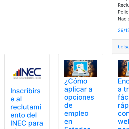
Recl
Polic
Naci
29/1
bols
¿Cómo
Enc
aplicar a
a t
Inscribirs
opciones
fác
e al
de
ráp
reclutami
empleo
con
ento del
en
we
INEC para