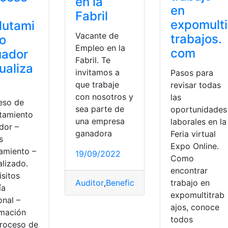
en la
en
Fabril
expomulti
lutami
Vacante de
trabajos.
o
Empleo en la
com
uador
Fabril. Te
ualiza
invitamos a
Pasos para
que trabaje
revisar todas
con nosotros y
las
eso de
sea parte de
oportunidades
utamiento
una empresa
laborales en la
dor –
ganadora
Feria virtual
s
Expo Online.
amiento –
19/09/2022
Como
alizado.
encontrar
isitos
Auditor
,
Beneficios
,
bolsa empleo
,
Emple
trabajo en
ía
expomultitrab
onal –
ajos, conoce
r
o
,
Requisitos
rmación
todos
proceso de