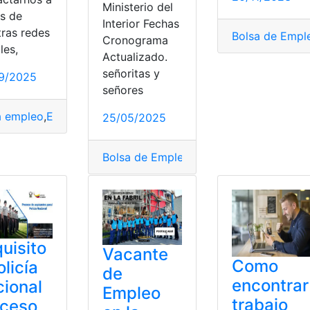
Ministerio del
és de
Interior Fechas
tras redes
Bolsa de Empl
Cronograma
les,
Actualizado.
señoritas y
9/2025
señores
pleo Municipio de Guayaquil
,
bolsa empleo
,
Bono alivio al 
a empleo
,
Empleo
,
Portal
,
RemoteRocketship
,
trabajo remoto
25/05/2025
Bolsa de Empleo
,
bolsa empleo
,
Empleo
,
Guayaquil
,
Municipio
,
municipio de Guayaquil
uisito
Vacante
Como
olicía
de
encontrar
ional
Empleo
trabajo
oceso