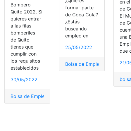
¿Quieres
en el
Bombero
formar parte
de G
Quito 2022. Si
de Coca Cola?
El Mu
quieres entrar
¿Estás
de G
a las filas
buscando
cuen
bomberiles
empleo en
una 
de Quito
Empl
tienes que
25/05/2022
que 
cumplir con
los requisitos
21/0
Bolsa de Empleo
,
Bolsa de Em
establecidos
bols
30/05/2022
Bolsa de Empleo
,
Bolsa de Empleo Municipio de Guaya