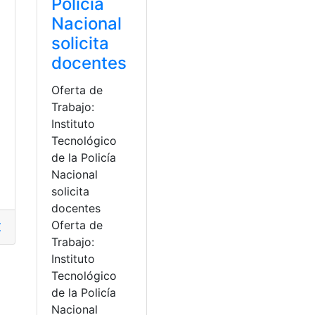
Policía
Nacional
solicita
docentes
Oferta de
Trabajo:
Instituto
Tecnológico
de la Policía
Nacional
solicita
docentes
Oferta de
Currículum Vitae
,
Empleo
,
empleos
,
empresas
,
entrega
,
Entreg
Trabajo:
Instituto
Tecnológico
cipio de Guayaquil
,
bolsa empleo
,
Certificado de Demandan
de la Policía
Nacional