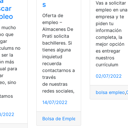
ra
Vas a solicitar
s
scar
empleo en una
pleo
Oferta de
empresa y te
empleo –
piden tu
 mucho
Almacenes De
información
po que
Prati solicita
completa, la
egar
bachilleres. Si
mejor opción
iculums no
tienes alguna
es entregar
 ser la
inquietud
nuestros
ón más
recuerda
currículum
ual para
contactarnos a
ar
02/07/2022
través
eo, sino
de nuestras
ibirse
,
Solicitud
redes sociales,
bolsa empleo
,
tamos
14/07/2022
8/2022
Bolsa de Empleo
,
Bolsa de Empleo Muni