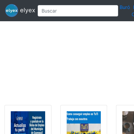
Buró
elyex
C