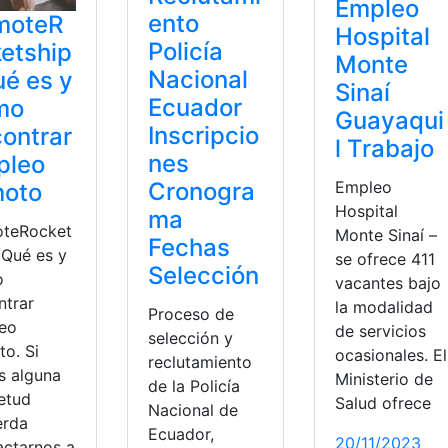
Empleo
ento
moteR
Hospital
Policía
etship
Monte
Nacional
ué es y
Sinaí
Ecuador
mo
Guayaqui
Inscripcio
ontrar
l Trabajo
nes
pleo
Empleo
Cronogra
moto
Hospital
ma
teRocket
Monte Sinaí –
Fechas
 Qué es y
se ofrece 411
Selección
o
vacantes bajo
ntrar
la modalidad
Proceso de
eo
de servicios
selección y
to. Si
ocasionales. El
reclutamiento
s alguna
Ministerio de
de la Policía
ietud
Salud ofrece
Nacional de
erda
Ecuador,
20/11/2023
actarnos a