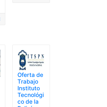
Empleo
,
expomultitrabajos
,
Feria
,
Oportunidades
,
Pasos
leos
,
Empleo
,
Empleo en Ecuador
,
empleo público
,
encuentra
Oferta de
Trabajo
Instituto
Tecnológi
co de la