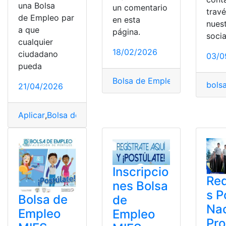
una Bolsa
un comentario
trav
de Empleo par
en esta
nues
a que
página.
socia
cualquier
18/02/2026
ciudadano
03/0
pueda
Bolsa de Empleo
,
Bolsa de Em
bols
21/04/2026
Aplicar
,
Bolsa de Empleo
,
bolsa empleo
,
buscar empleo
,
Inscripcio
Req
nes Bolsa
s P
Bolsa de
de
Nac
Empleo
Empleo
Pr