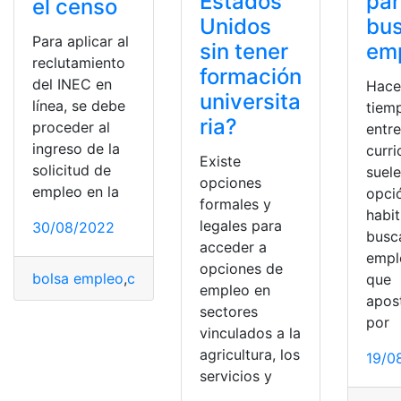
Estados
pa
el censo
Unidos
bu
Para aplicar al
sin tener
em
reclutamiento
formación
del INEC en
Hace
universita
línea, se debe
tiem
ria?
proceder al
entr
ingreso de la
curr
Existe
solicitud de
suele
opciones
empleo en la
opci
formales y
habit
legales para
30/08/2022
busc
acceder a
empl
opciones de
bolsa empleo
,
censo
,
censos
,
Empleo
,
INEC
,
Ingreso
,
Inscr
que
empleo en
apos
sectores
por
vinculados a la
agricultura, los
19/0
servicios y