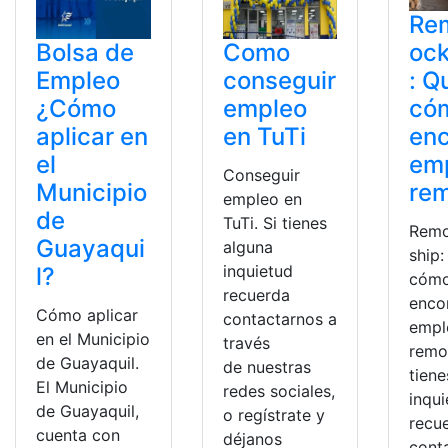
Re
Bolsa de
Como
ock
Empleo
conseguir
: Q
¿Cómo
empleo
có
aplicar en
en TuTi
enc
el
em
Conseguir
Municipio
re
empleo en
de
TuTi. Si tienes
Remo
Guayaqui
alguna
ship:
inquietud
l?
cóm
recuerda
enco
Cómo aplicar
contactarnos a
empl
en el Municipio
través
remo
de Guayaquil.
de nuestras
tiene
El Municipio
redes sociales,
inqu
de Guayaquil,
o regístrate y
recu
cuenta con
déjanos
cont