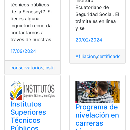
Instituto
técnicos públicos
Ecuatoriano de
de la Senescyt?. Si
Seguridad Social. El
tienes alguna
trámite es en línea
inquietud recuerda
y se
contactarnos a
través de nuestras
20/02/2024
17/09/2024
Afiliación
,
certificado
,
Ecu
conservatorios
,
Instituto
,
postulaciones
,
SENESCYT
,
tec
Institutos
Programa de
Superiores
nivelación en
Técnicos
carreras
Públicos