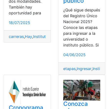
público
dos modalidades.
También hay
¿Qué sigue después
oportunidad para
del Registro Único
Nacional 2025?
18/07/2025
Conoce las etapas
para ingresar a la
carreras
,
Hay
,
Instituto
,
Metropolitano
,
Quito
universidad o
instituto público. Si
04/06/2025
etapas
,
Ingresar
,
Instituto
,
Conozca
Cronograma