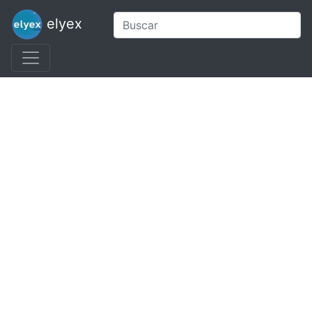
elyex