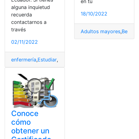
en tu
alguna inquietud
18/10/2022
recuerda
contactarnos a
través
Adultos mayores
,
Benefic
02/11/2022
enfermería
,
Estudiar
,
Estudiar Técnico Superior en Enfe
Conoce
cómo
obtener un