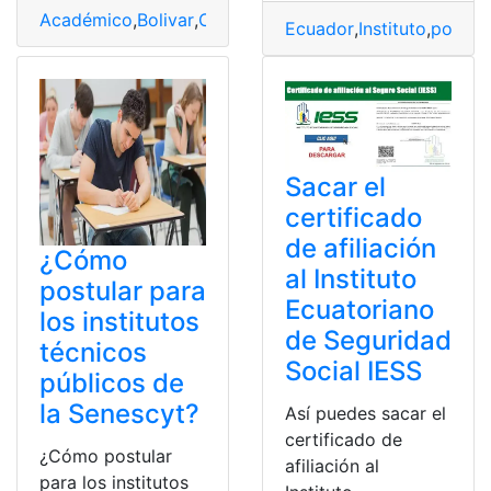
Académico
,
Bolivar
,
Cronograma
,
Instituto
,
Simón
,
Superi
Ecuador
,
Instituto
,
postula
Sacar el
certificado
de afiliación
¿Cómo
al Instituto
postular para
Ecuatoriano
los institutos
de Seguridad
técnicos
Social IESS
públicos de
la Senescyt?
Así puedes sacar el
certificado de
¿Cómo postular
afiliación al
para los institutos