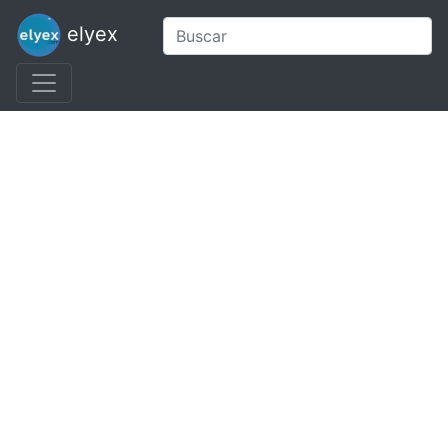
elyex