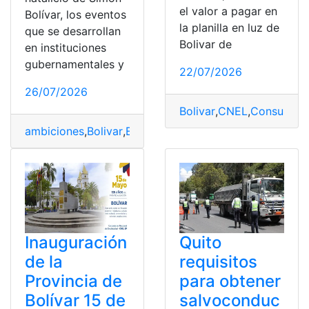
el valor a pagar en
Bolívar, los eventos
la planilla en luz de
que se desarrollan
Bolivar de
en instituciones
gubernamentales y
22/07/2026
26/07/2026
Bolivar
,
CNEL
,
Consulta o
ambiciones
,
Bolivar
,
Errores
,
Natalicio
,
Simón
Inauguración
Quito
de la
requisitos
Provincia de
para obtener
Bolívar 15 de
salvoconduc