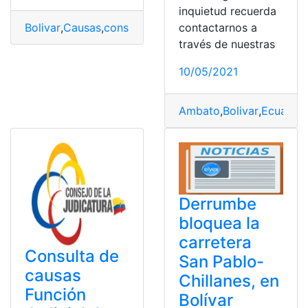
inquietud recuerda
Bolivar
,
Causas
,
consultar
,
Herramientas Ecuador
,
Satje
contactarnos a
través de nuestras
10/05/2021
Ambato
,
Bolivar
,
Ecuador
,
Derrumbe
bloquea la
carretera
Consulta de
San Pablo-
causas
Chillanes, en
Función
Bolívar