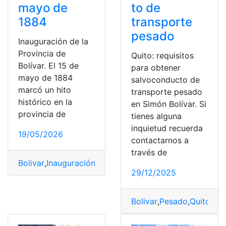
mayo de
to de
1884
transporte
pesado
Inauguración de la
Provincia de
Quito: requisitos
Bolívar. El 15 de
para obtener
mayo de 1884
salvoconducto de
marcó un hito
transporte pesado
histórico en la
en Simón Bolívar. Si
provincia de
tienes alguna
inquietud recuerda
19/05/2026
contactarnos a
través de
Bolivar
,
Inauguración
,
Mayo
,
provincia
29/12/2025
Bolivar
,
Pesado
,
Quito
,
Req