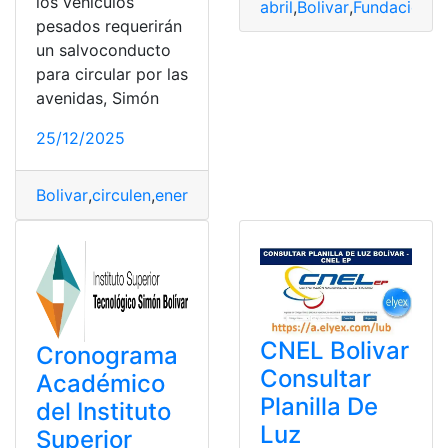
los vehículos
abril
,
Bolivar
,
Fundación
,
p
pesados requerirán
un salvoconducto
para circular por las
avenidas, Simón
25/12/2025
Bolivar
,
circulen
,
enero
,
pesados
,
Ruta
,
Salvoconducto
,
Si
CNEL Bolivar
Cronograma
Consultar
Académico
Planilla De
del Instituto
Luz
Superior