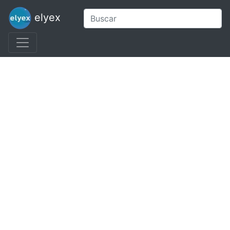
elyex