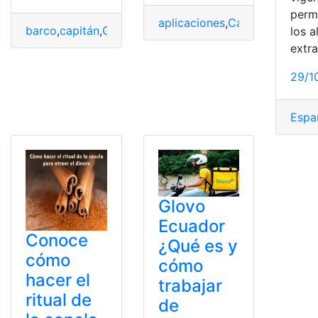
perm
aplicaciones
,
Categoría
,
compr
barco
,
capitán
,
Ganar
,
ganar dinero
,
mexico
,
Remuneraci
los 
extra
29/1
Espa
Glovo
Ecuador
Conoce
¿Qué es y
cómo
cómo
hacer el
trabajar
ritual de
de