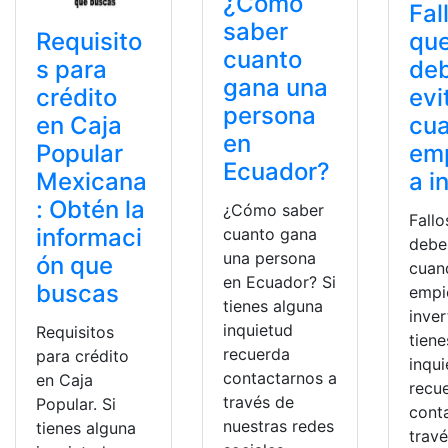
¿Cómo
Fal
saber
Requisito
qu
cuanto
s para
de
gana una
crédito
evi
persona
en Caja
cu
en
Popular
em
Ecuador?
Mexicana
a i
: Obtén la
¿Cómo saber
Fallo
informaci
cuanto gana
debe
una persona
ón que
cuan
en Ecuador? Si
buscas
empi
tienes alguna
invert
inquietud
Requisitos
tiene
recuerda
para crédito
inqu
contactarnos a
en Caja
recu
través de
Popular. Si
cont
nuestras redes
tienes alguna
trav