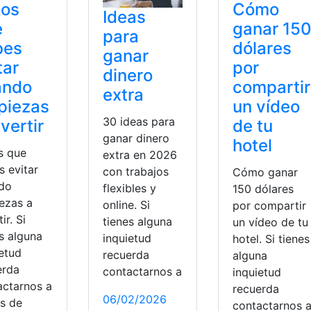
los
Cómo
Ideas
e
ganar 15
para
bes
dólares
ganar
tar
por
dinero
ando
compartir
extra
piezas
un vídeo
30 ideas para
nvertir
de tu
ganar dinero
hotel
s que
extra en 2026
s evitar
con trabajos
Cómo ganar
do
flexibles y
150 dólares
ezas a
online. Si
por compartir
ir. Si
tienes alguna
un vídeo de tu
s alguna
inquietud
hotel. Si tienes
ietud
recuerda
alguna
erda
contactarnos a
inquietud
actarnos a
recuerda
06/02/2026
és de
contactarnos 