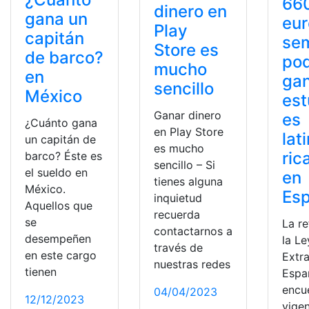
66
dinero en
gana un
eur
Play
capitán
se
Store es
de barco?
pod
mucho
en
gan
sencillo
México
est
Ganar dinero
es
¿Cuánto gana
en Play Store
lat
un capitán de
es mucho
ric
barco? Éste es
sencillo – Si
el sueldo en
en
tienes alguna
México.
Es
inquietud
Aquellos que
recuerda
se
La r
contactarnos a
desempeñen
la Le
través de
en este cargo
Extra
nuestras redes
tienen
Espa
encu
04/04/2023
12/12/2023
vigen