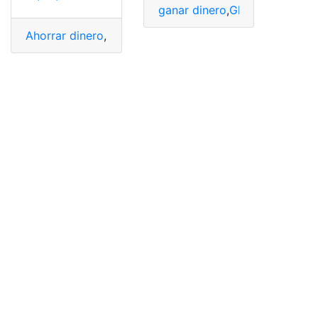
ganar dinero
,
Glovo Ecuador
,
R
Ahorrar dinero
,
Costumbres
,
costumbres y tradiciones
,