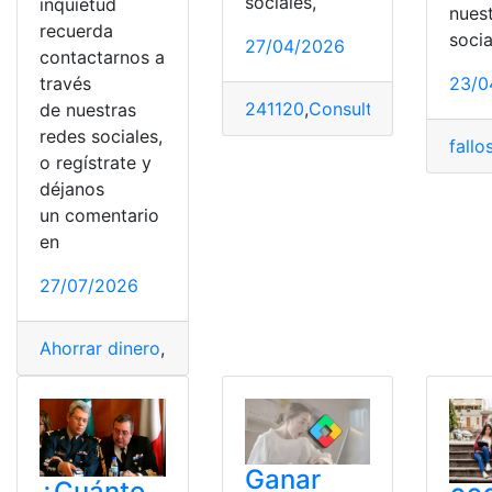
sociales,
inquietud
nues
recuerda
socia
27/04/2026
contactarnos a
través
23/0
241120
,
Consultas
,
Ecuador
,
Ga
de nuestras
redes sociales,
fallo
o regístrate y
déjanos
un comentario
en
27/07/2026
Ahorrar dinero
,
Banco de Crédito
,
Buró de Crédito
,
Caja
Ganar
¿Cuánto