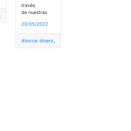
través
os
,
Solicitud
de nuestras
ganar dinero
,
Maestros
,
salario de un maestro
,
USA
20/05/2022
Ahorrar dinero
,
Atraer
,
Canela
,
Dinero
,
dinero extra
,
ataformas
,
trabajar