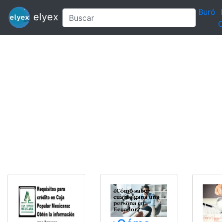
Buró
elyex
C