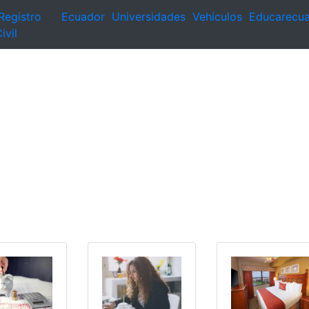
Registro
Ecuador
Universidades
Vehículos
Educarecu
ivil