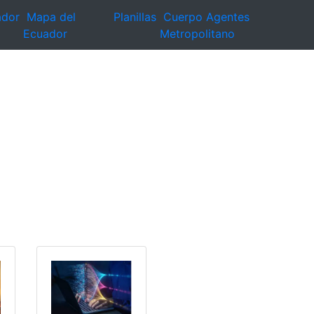
ador
Mapa del
Planillas
Cuerpo Agentes
Ecuador
Metropolitano