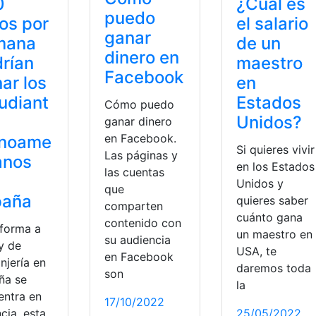
0
¿Cuál es
puedo
os por
el salario
ganar
mana
de un
dinero en
rían
maestro
Facebook
ar los
en
udiant
Estados
Cómo puedo
Unidos?
ganar dinero
en Facebook.
inoame
Si quieres vivir
Las páginas y
anos
en los Estados
las cuentas
Unidos y
que
paña
quieres saber
comparten
cuánto gana
contenido con
eforma a
un maestro en
su audiencia
y de
USA, te
en Facebook
njería en
daremos toda
son
ña se
la
entra en
17/10/2022
cia, esta
25/05/2022