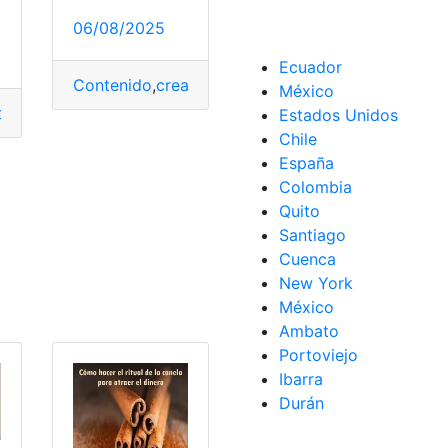
06/08/2025
o
,
trabajos flexibles
,
trabajos online
Ecuador
Contenido
,
crear
,
ganar dinero
,
IA
,
inteligencia artifi
México
oteles
,
Requisitos
,
video
Estados Unidos
Chile
España
Colombia
Quito
Santiago
Cuenca
New York
México
nero
,
Retiro de dinero
Ambato
Portoviejo
Ibarra
Durán