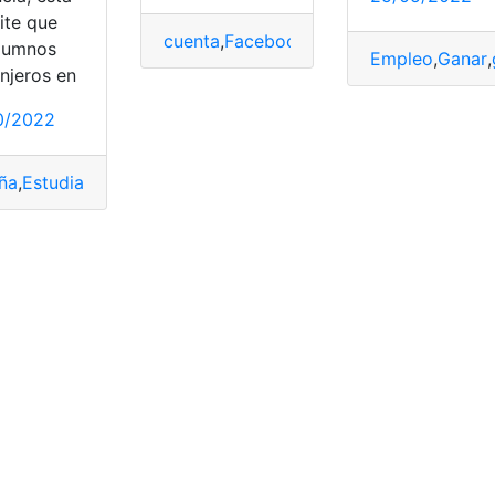
ite que
as
,
ganar dinero
,
Google Play Store
cuenta
,
Facebook
,
ganar dinero
,
Requisit
ón
,
Sueldo
alumnos
Empleo
,
Ganar
,
njeros en
0/2022
ña
,
Estudiantes
,
Ganar
,
ganar dinero
,
graduarse
,
Mensuales
,
pl