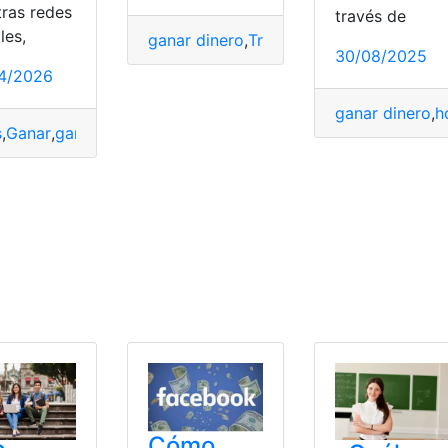
tras redes
través de
les,
ganar dinero
,
Trabajo
,
trabajos en remot
30/08/2025
4/2026
nar
,
ganar dinero
ganar dinero
,
h
s
,
Ganar
,
ganar dinero
,
invertir
 Popular Mexica
,
Círculo de Crédito
,
Crédito
,
Dinero
,
ganar di
Cómo