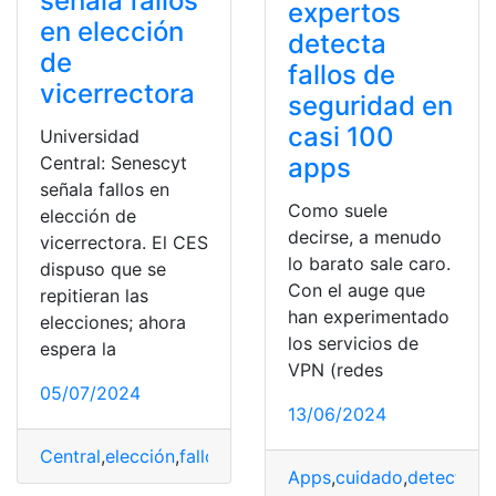
señala fallos
expertos
en elección
detecta
de
fallos de
vicerrectora
seguridad en
casi 100
Universidad
apps
Central: Senescyt
señala fallos en
Como suele
elección de
decirse, a menudo
vicerrectora. El CES
lo barato sale caro.
dispuso que se
Con el auge que
repitieran las
han experimentado
elecciones; ahora
los servicios de
espera la
VPN (redes
05/07/2024
13/06/2024
Central
,
elección
,
fallos
,
señala
,
SENESCYT
,
Universidad
,
Apps
,
cuidado
,
detecta
,
Ex