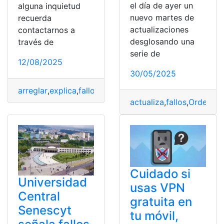
el día de ayer un
alguna inquietud
nuevo martes de
recuerda
actualizaciones
contactarnos a
desglosando una
través de
serie de
12/08/2025
30/05/2025
arreglar
,
explica
,
fallos
,
Internet
,
O2
,
Router
actualiza
,
fallos
,
Ordenad
Cuidado si
Universidad
usas VPN
Central
gratuita en
Senescyt
tu móvil,