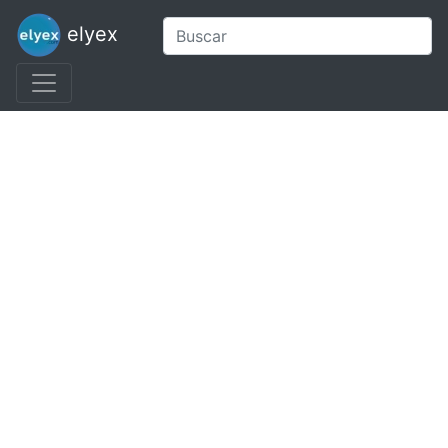
elyex