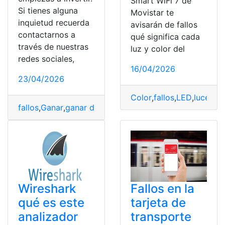
Smart WiFi 7 de
Si tienes alguna
Movistar te
inquietud recuerda
avisarán de fallos
contactarnos a
qué significa cada
través de nuestras
luz y color del
redes sociales,
16/04/2026
23/04/2026
Color
,
fallos
,
LED
,
luces
,
lu
fallos
,
Ganar
,
ganar dinero
,
invertir
Wireshark
Fallos en la
qué es este
tarjeta de
analizador
transporte