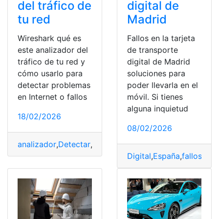
del tráfico de
digital de
tu red
Madrid
Wireshark qué es
Fallos en la tarjeta
este analizador del
de transporte
tráfico de tu red y
digital de Madrid
cómo usarlo para
soluciones para
detectar problemas
poder llevarla en el
en Internet o fallos
móvil. Si tienes
alguna inquietud
18/02/2026
08/02/2026
analizador
,
Detectar
,
fallos
,
Internet
,
Problemas
,
Red
,
Segu
Digital
,
España
,
fallos
,
Mad