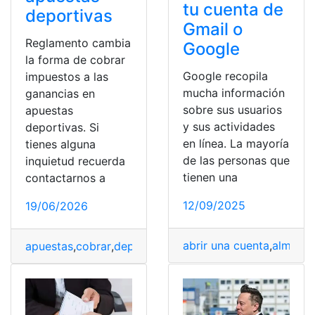
tu cuenta de
deportivas
Gmail o
Reglamento cambia
Google
la forma de cobrar
Google recopila
impuestos a las
mucha información
ganancias en
sobre sus usuarios
apuestas
y sus actividades
deportivas. Si
en línea. La mayoría
tienes alguna
de las personas que
inquietud recuerda
tienen una
contactarnos a
12/09/2025
19/06/2026
abrir una cuenta
,
almacen
apuestas
,
cobrar
,
deportivas
,
Ganancias
,
Impuestos
,
Regl