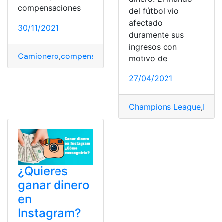
compensaciones
del fútbol vio
afectado
30/11/2021
duramente sus
ingresos con
Camionero
,
compensaciones
,
Estados Unidos
,
Ganancia
motivo de
27/04/2021
Champions League
,
Dine
¿Quieres
ganar dinero
en
Instagram?