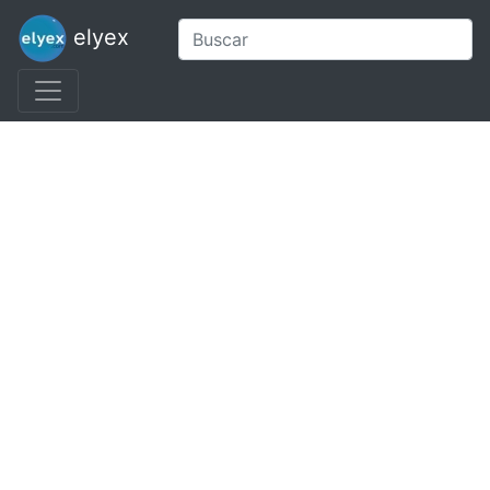
elyex