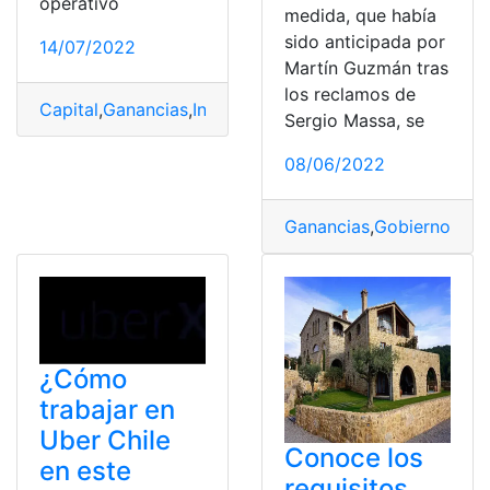
operativo
medida, que había
sido anticipada por
14/07/2022
Martín Guzmán tras
los reclamos de
Capital
,
Ganancias
,
Inversión
,
Política
,
Trabajo
Sergio Massa, se
08/06/2022
Ganancias
,
Gobierno
,
Hac
¿Cómo
trabajar en
Uber Chile
Conoce los
en este
requisitos