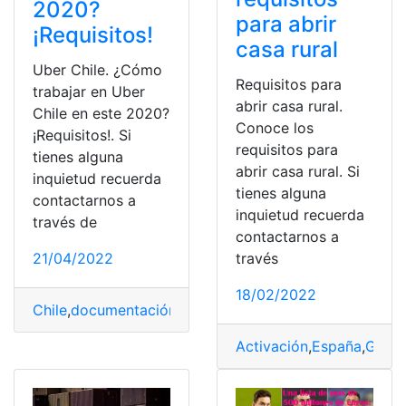
2020?
para abrir
¡Requisitos!
casa rural
Uber Chile. ¿Cómo
Requisitos para
trabajar en Uber
abrir casa rural.
Chile en este 2020?
Conoce los
¡Requisitos!. Si
requisitos para
tienes alguna
abrir casa rural. Si
inquietud recuerda
tienes alguna
contactarnos a
inquietud recuerda
través de
contactarnos a
21/04/2022
través
18/02/2022
Chile
,
documentación
,
Ganancias
,
Requisitos
,
Uber
Activación
,
España
,
Ganan