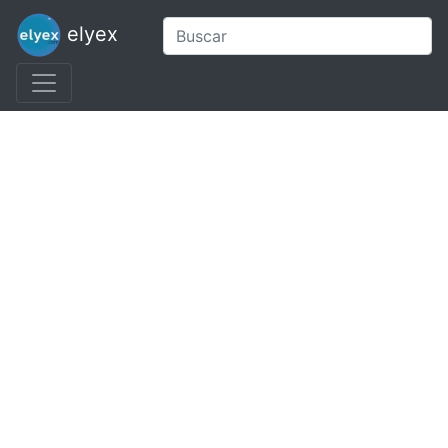
elyex