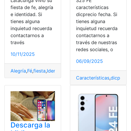
Latacunga vivió su
S25 FE
fiesta de fe, alegría
características
e identidad. Si
dicprecio fecha. Si
tienes alguna
tienes alguna
inquietud recuerda
inquietud recuerda
contactarnos a
contactarnos a
través
través de nuestras
redes sociales, o
10/11/2025
06/09/2025
Alegría
,
Fé
,
fiesta
,
Identidad
,
Latacunga
,
mama
,
Mama Neg
Características
,
dicpreci
Descarga la