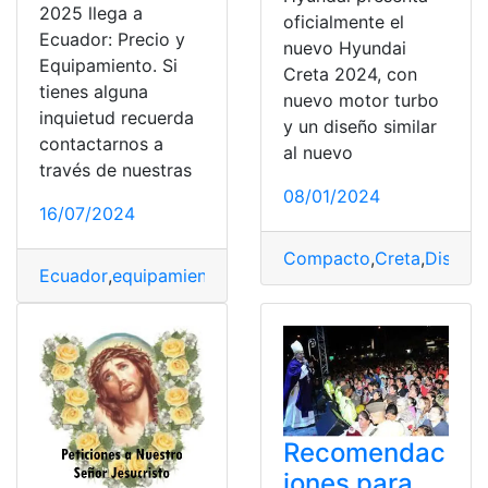
2025 llega a
oficialmente el
Ecuador: Precio y
nuevo Hyundai
Equipamiento. Si
Creta 2024, con
tienes alguna
nuevo motor turbo
inquietud recuerda
y un diseño similar
contactarnos a
al nuevo
través de nuestras
08/01/2024
16/07/2024
Compacto
,
Creta
,
Diseño
,
Ecuador
,
equipamiento
,
Fé
,
Hyundai
,
Precio
,
Santa
Recomendac
iones para