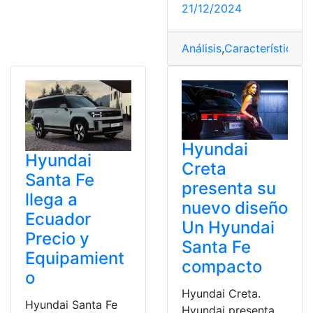
21/12/2024
Análisis
,
Características
,
E
Hyundai
Hyundai
Creta
Santa Fe
presenta su
llega a
nuevo diseño
Ecuador
Un Hyundai
Precio y
Santa Fe
Equipamient
compacto
o
Hyundai Creta.
Hyundai Santa Fe
Hyundai presenta