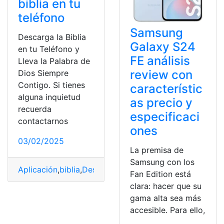
biblia en tu
teléfono
Samsung
Descarga la Biblia
Galaxy S24
en tu Teléfono y
FE análisis
Lleva la Palabra de
review con
Dios Siempre
Contigo. Si tienes
característic
alguna inquietud
as precio y
recuerda
especificaci
contactarnos
ones
03/02/2025
La premisa de
Samsung con los
Aplicación
,
biblia
,
Descargar
,
Dios
,
Fé
,
meditar
Fan Edition está
clara: hacer que su
gama alta sea más
accesible. Para ello,