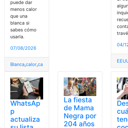
puede dar
algu
menos calor
inqu
que una
recu
blanca si
cont
sabes cómo
trav
usarla.
04/1
07/08/2026
EEU
Blanca
,
calor
,
camiseta
,
Ciencia
,
Claro
,
Negra
La fiesta
WhatsAp
De
de Mama
p
cu
Negra por
actualiza
ten
204 años
su lista
co