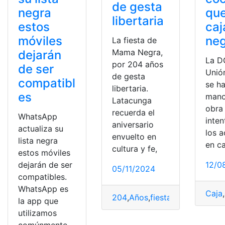
de gesta
negra
que
libertaria
estos
caj
móviles
ne
La fiesta de
Mama Negra,
dejarán
La D
por 204 años
de ser
Unió
de gesta
compatibl
se h
libertaria.
es
mano
Latacunga
obra
recuerda el
WhatsApp
inten
aniversario
actualiza su
los 
envuelto en
lista negra
en ca
cultura y fe,
estos móviles
dejarán de ser
12/0
05/11/2024
compatibles.
WhatsApp es
Caja
,
204
,
Años
,
fiesta
,
libertaria
,
ma
la app que
utilizamos
comúnmente