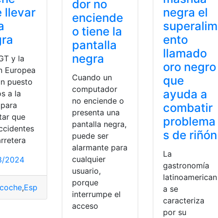
dor no
 llevar
negra el
enciende
a
superalim
o tiene la
gra
ento
pantalla
llamado
negra
GT y la
oro negro
n Europea
Cuando un
que
an puesto
computador
ayuda a
s a la
no enciende o
 para
combatir
presenta una
tar que
problema
pantalla negra,
accidentes
s de riñón
puede ser
rretera
alarmante para
La
cualquier
8/2024
gastronomía
usuario,
latinoamerican
porque
coche
,
España
,
Llevar
,
Negra
a se
ma
,
Mama Negra
,
Negra
interrumpe el
caracteriza
acceso
por su