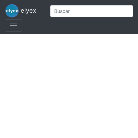
elyex