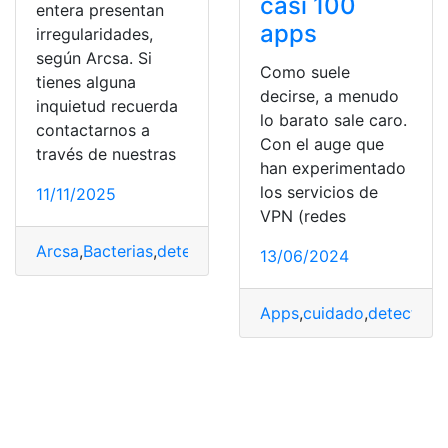
casi 100
entera presentan
apps
irregularidades,
según Arcsa. Si
Como suele
tienes alguna
decirse, a menudo
inquietud recuerda
lo barato sale caro.
contactarnos a
Con el auge que
través de nuestras
han experimentado
los servicios de
11/11/2025
VPN (redes
Arcsa
,
Bacterias
,
detecta
,
Leche
,
mantequilla
13/06/2024
Apps
,
cuidado
,
detecta
,
Ex