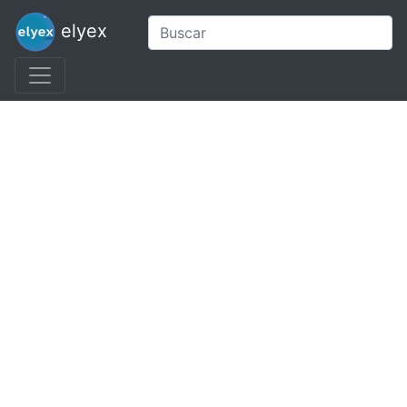
elyex