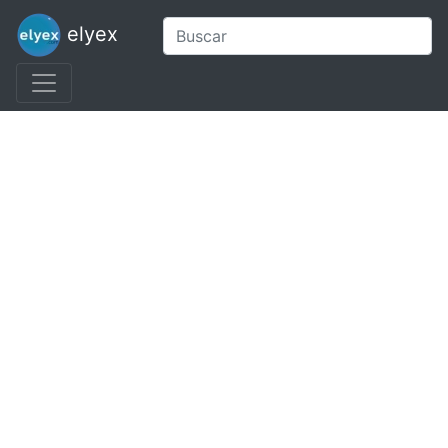
elyex