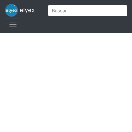
elyex