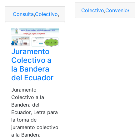
Colectivo
,
Convenios
,
Em
Consulta
,
Colectivo
,
Juramento
,
juramento a la bander
Juramento
Colectivo a
la Bandera
del Ecuador
Juramento
Colectivo a la
Bandera del
Ecuador, Letra para
la toma de
juramento colectivo
a la Bandera