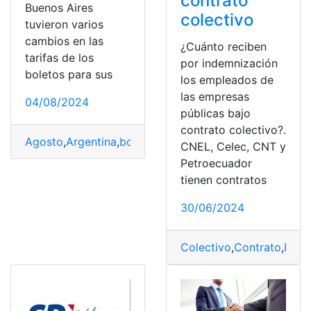
contrato
Buenos Aires
colectivo
tuvieron varios
cambios en las
¿Cuánto reciben
tarifas de los
por indemnización
boletos para sus
los empleados de
las empresas
04/08/2024
públicas bajo
contrato colectivo?.
Agosto
,
Argentina
,
boletos
,
Colectivo
,
subte
,
Tren
CNEL, Celec, CNT y
Petroecuador
tienen contratos
30/06/2024
Colectivo
,
Contrato
,
Empl