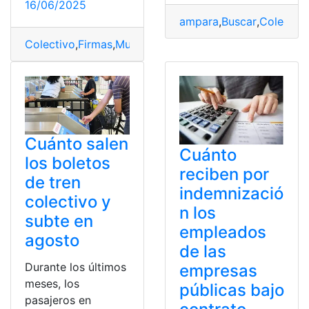
16/06/2025
ampara
,
Buscar
,
Colectiv
Colectivo
,
Firmas
,
Muñoz
,
Pabel
,
Quito
,
revocatoria
Cuánto salen
Cuánto
los boletos
reciben por
de tren
indemnizació
colectivo y
n los
subte en
empleados
agosto
de las
Durante los últimos
empresas
meses, los
públicas bajo
pasajeros en