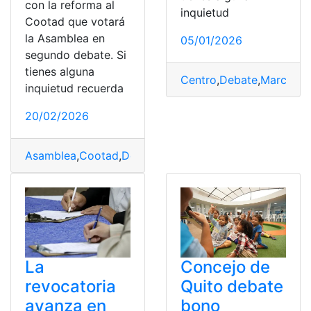
con la reforma al
inquietud
Cootad que votará
la Asamblea en
05/01/2026
segundo debate. Si
tienes alguna
Centro
,
Debate
,
Marco
,
No
inquietud recuerda
20/02/2026
Asamblea
,
Cootad
,
Debate
,
Reforma
,
Segundo
,
votará
La
Concejo de
revocatoria
Quito debate
avanza en
bono