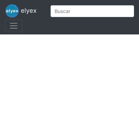
elyex