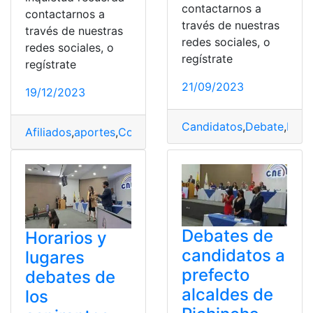
contactarnos a
contactarnos a
través de nuestras
través de nuestras
redes sociales, o
redes sociales, o
regístrate
regístrate
21/09/2023
19/12/2023
Candidatos
,
Debate
,
Ecua
Afiliados
,
aportes
,
Convocatoria
,
Debate
,
Perú
Debates de
Horarios y
candidatos a
lugares
prefecto
debates de
alcaldes de
los