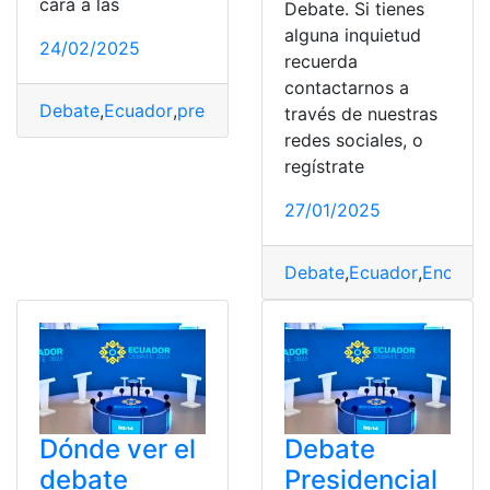
cara a las
Debate. Si tienes
alguna inquietud
24/02/2025
recuerda
contactarnos a
Debate
,
Ecuador
,
presidencial
,
Resumen
través de nuestras
redes sociales, o
regístrate
27/01/2025
Debate
,
Ecuador
,
Encuest
Dónde ver el
Debate
debate
Presidencial