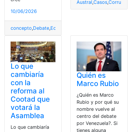
Austral
,
Casos
,
Corrupció
10/06/2026
concepto
,
Debate
,
Ecuador
,
Mujer
,
Nicky Jam
,
Proceso
,
r
Lo que
cambiaría
Quién es
con la
Marco Rubio
reforma al
¿Quién es Marco
Cootad que
Rubio y por qué su
votará la
nombre vuelve al
Asamblea
centro del debate
por Venezuela?. Si
Lo que cambiaría
tienes alguna