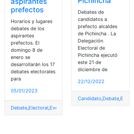
Pichincha
aspirantes
prefectos
Debates de
candidatos a
Horarios y lugares
prefecto alcaldes
debates de los
de Pichincha . La
aspirantes
Delegación
prefectos. El
Electoral de
domingo 8 de
Pichincha ejecutó
enero se
este 21 de
desarrollarán los 17
diciembre de
debates electorales
para
22/12/2022
05/01/2023
Candidato
,
Debate
,
Elecc
Debate
,
Electoral
,
Evento
,
Prefecto
,
Transmitir