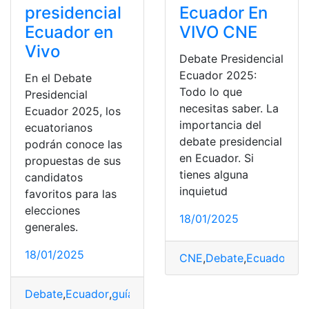
presidencial
Ecuador En
Ecuador en
VIVO CNE
Vivo
Debate Presidencial
Ecuador 2025:
En el Debate
Todo lo que
Presidencial
necesitas saber. La
Ecuador 2025, los
importancia del
ecuatorianos
debate presidencial
podrán conoce las
en Ecuador. Si
propuestas de sus
tienes alguna
candidatos
inquietud
favoritos para las
elecciones
18/01/2025
generales.
18/01/2025
CNE
,
Debate
,
Ecuador
,
pre
Debate
,
Ecuador
,
guía
,
presidencial
,
Vivo