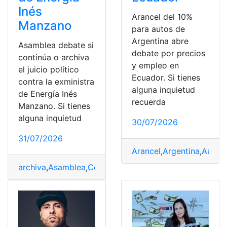
Inés
Arancel del 10%
Manzano
para autos de
Argentina abre
Asamblea debate si
debate por precios
continúa o archiva
y empleo en
el juicio político
Ecuador. Si tienes
contra la exministra
alguna inquietud
de Energía Inés
recuerda
Manzano. Si tienes
alguna inquietud
30/07/2026
31/07/2026
Arancel
,
Argentina
,
Autos
,
archiva
,
Asamblea
,
Continua
,
Debate
,
Energía
,
exministra
,