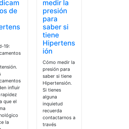
dicam
medir la
os de
presión
para
ertens
saber si
tiene
Hipertens
d-19:
ión
camentos
Cómo medir la
tensión.
presión para
s
saber si tiene
camentos
Hipertensión.
n influir
Si tienes
 rapidez
alguna
a que el
inquietud
ema
recuerda
nológico
contactarnos a
ce la
través