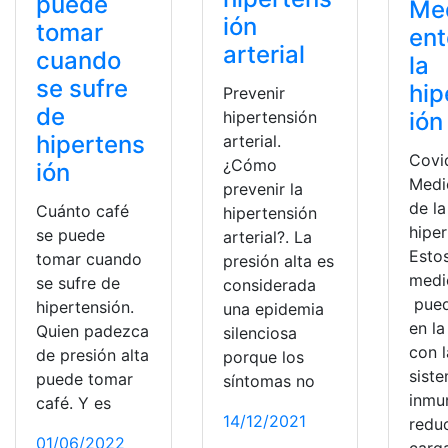
puede
Me
ión
tomar
ent
arterial
cuando
la
se sufre
hip
Prevenir
de
ión
hipertensión
hipertens
arterial.
Covi
¿Cómo
ión
Medi
prevenir la
de la
Cuánto café
hipertensión
hiper
se puede
arterial?. La
Esto
tomar cuando
presión alta es
medi
se sufre de
considerada
puede
hipertensión.
una epidemia
en la
Quien padezca
silenciosa
con l
de presión alta
porque los
sist
puede tomar
síntomas no
inmu
café. Y es
14/12/2021
redu
01/06/2022