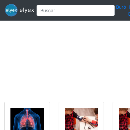
Buró
elyex
C