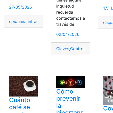
tienes alguna
inquietud
27/05/2026
17/1
recuerda
contactarnos a
epidemia infradiagnosticada
,
Hipertensión
,
Menores
disp
través de
02/04/2026
Claves
,
Controlar
,
Entender
,
Hi
Cómo
prevenir
Cuánto
la
café se
Cov
hipertens