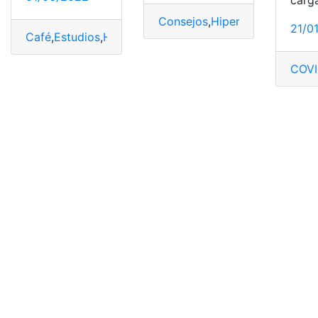
carg
Consejos
,
Hipertensión
,
Inform
21/0
Café
,
Estudios
,
Hipertensión
,
Negativos
,
Presión
COVI