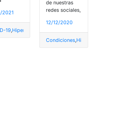
a
de nuestras
ación
,
Prevenir
,
Salud
redes sociales,
1/2021
12/12/2020
D-19
,
Hipertensión
,
Influencia
,
Medicamento
Condiciones
,
Hipertensión
,
Medir
,
Presió