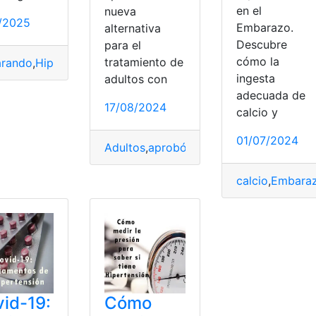
en el
nueva
1/2025
Embarazo.
alternativa
Descubre
para el
cómo la
tratamiento de
arando
,
Hipertensión
,
hipertensión infantil
,
Infantil
,
Mundial
,
Niv
ingesta
adultos con
adecuada de
17/08/2024
calcio y
pertensión
01/07/2024
Adultos
,
aprobó
,
Argentina
,
arterial
,
funci
calcio
,
Embara
id-19:
Cómo