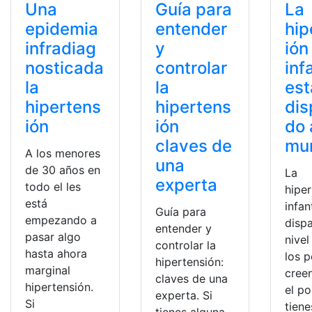
Una
Guía para
La
epidemia
entender
hip
infradiag
y
ión
nosticada
controlar
inf
la
la
est
hipertens
hipertens
dis
ión
ión
do 
claves de
mun
A los menores
una
de 30 años en
La
experta
todo el les
hipe
está
infan
Guía para
empezando a
disp
entender y
pasar algo
nivel
controlar la
hasta ahora
los p
hipertensión:
marginal
cree
claves de una
hipertensión.
el po
experta. Si
Si
tiene