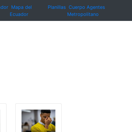
ador
Mapa del
Planillas
Cuerpo Agentes
Ecuador
Metropolitano