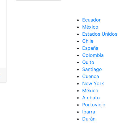
Ecuador
el
,
pediatras
México
Estados Unidos
Chile
España
Colombia
ona
,
Hipertensión
,
pulmonar
,
Tratamiento
Quito
Santiago
zo
,
Hipertensión
,
Preconcepcional
,
Reducción
,
Riesgo
,
Zinc
Cuenca
New York
México
Ambato
Portoviejo
Ibarra
Durán