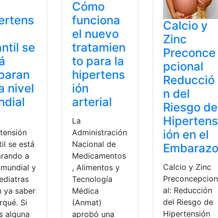
Cómo
ertens
funciona
Calcio y
el nuevo
Zinc
antil se
tratamien
Preconce
á
to para la
pcional
paran
hipertens
Reducció
a nivel
ión
n del
dial
arterial
Riesgo de
Hipertens
La
ión en el
rtensión
Administración
til se está
Nacional de
Embaraz
arando a
Medicamentos
Calcio y Zinc
 mundial y
, Alimentos y
Preconcepcion
ediatras
Tecnología
al: Reducción
n ya saber
Médica
del Riesgo de
rqué. Si
(Anmat)
Hipertensión
s alguna
aprobó una