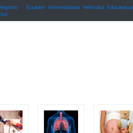
Registro
Ecuador
Universidades
Vehículos
Educarecu
ivil