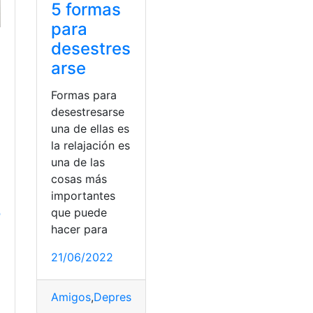
5 formas
para
desestres
arse
Formas para
desestresarse
una de ellas es
la relajación es
una de las
cosas más
importantes
o
que puede
hacer para
21/06/2022
Amigos
,
Depresión
,
desestresarse
,
Familiares
,
Hiper