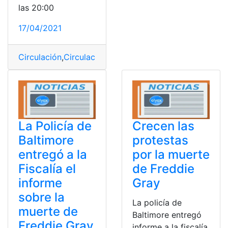
las 20:00
17/04/2021
Circulación
,
Circulación Vehicular
,
Consultas
,
Ecuador
,
E
La Policía de
Crecen las
Baltimore
protestas
entregó a la
por la muerte
Fiscalía el
de Freddie
informe
Gray
sobre la
La policía de
muerte de
Baltimore entregó
Freddie Gray
informe a la fiscalía