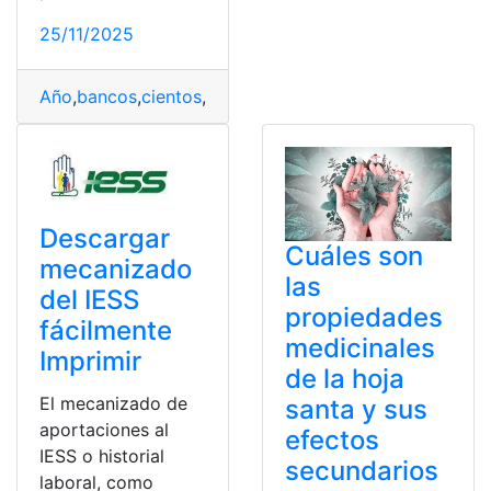
25/11/2025
Año
,
bancos
,
cientos
,
cobras
,
dispuestos
,
España
,
Euros
,
p
Descargar
Cuáles son
mecanizado
las
del IESS
propiedades
fácilmente
medicinales
Imprimir
de la hoja
El mecanizado de
santa y sus
aportaciones al
efectos
IESS o historial
secundarios
laboral, como