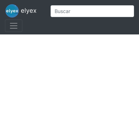
elyex