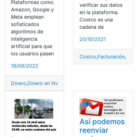
Plataformas como
verificar sus datos
Amazon, Google y
en la plataforma.
Meta emplean
Costco es una
sofisticados
cadena de
algoritmos de
inteligencia
20/10/2021
artificial para que
los usuarios pasen
Costco
,
Facturación
,
Méx
18/08/2022
Dinero
,
Dinero en línea
,
En Línea
,
Función
,
metas
,
platafo
Así podemos
reenviar