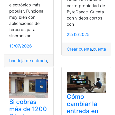
electrónico más
corto propiedad de
popular. Funciona
ByteDance. Cuenta
muy bien con
con videos cortos
aplicaciones de
con
terceros para
22/12/2025
sincronizar
13/07/2026
Crear cuenta
,
cuenta
,
Dis
bandeja de entrada
,
correo
,
Correos
,
Etiqueta
,
Filtrar
,
Gma
Cómo
Si cobras
cambiar la
más de 1200
entrada en