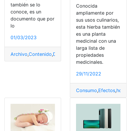
también se lo
Conocida
conoce, es un
ampliamente por
documento que por
sus usos culinarios,
lo
esta hierba también
es una planta
01/03/2023
medicinal con una
larga lista de
Archivo
,
Contenido
,
Documentos
,
Historial
,
IESS
,
mecaniz
propiedades
medicinales.
29/11/2022
Consumo
,
Efectos
,
hoja s