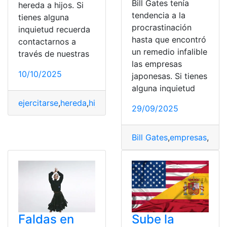
Bill Gates tenía
hereda a hijos. Si
tendencia a la
tienes alguna
procrastinación
inquietud recuerda
hasta que encontró
contactarnos a
un remedio infalible
través de nuestras
las empresas
10/10/2025
japonesas. Si tienes
alguna inquietud
ejercitarse
,
hereda
,
hijos
,
revelan
,
Tendencia
29/09/2025
Bill Gates
,
empresas
,
infal
Faldas en
Sube la