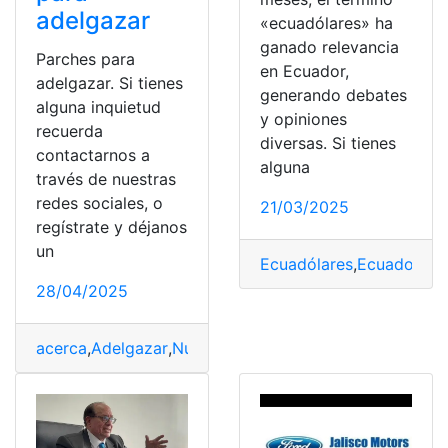
adelgazar
«ecuadólares» ha
ganado relevancia
Parches para
en Ecuador,
adelgazar. Si tienes
generando debates
alguna inquietud
y opiniones
recuerda
diversas. Si tienes
contactarnos a
alguna
través de nuestras
redes sociales, o
21/03/2025
regístrate y déjanos
un
Ecuadólares
,
Ecuador
,
Mo
28/04/2025
acerca
,
Adelgazar
,
Nueva
,
obsesiva
,
parches
,
Perder
,
Pes