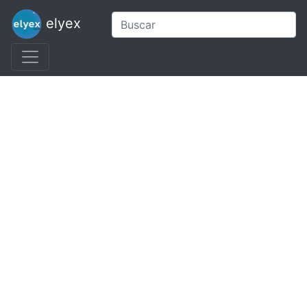
elyex