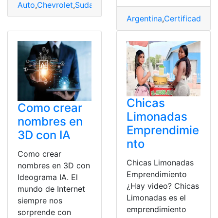
Auto
,
Chevrolet
,
Sudamericana
,
Tendencia
,
Vehículos
Argentina
,
Certificado C
Chicas
Como crear
Limonadas
nombres en
Emprendimie
3D con IA
nto
Como crear
Chicas Limonadas
nombres en 3D con
Emprendimiento
Ideograma IA. El
¿Hay video? Chicas
mundo de Internet
Limonadas es el
siempre nos
emprendimiento
sorprende con