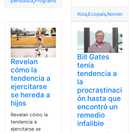
periodista
,
Programa
,
red social
,
Tendencia
,
video
Alza
,
Ecopaís
,
Noviembre
,
Bill Gates
Revelan
tenía
cómo la
tendencia a
tendencia a
la
ejercitarse
procrastinaci
se hereda a
ón hasta que
hijos
encontró un
remedio
Revelan cómo la
tendencia a
infalible
ejercitarse se