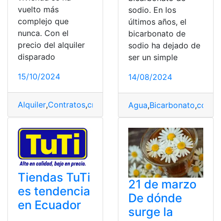
vuelto más
sodio. En los
complejo que
últimos años, el
nunca. Con el
bicarbonato de
precio del alquiler
sodio ha dejado de
disparado
ser un simple
15/10/2024
14/08/2024
Alquiler
,
Contratos
,
creciente
,
España
,
hogar
,
Seguros
,
Te
Agua
,
Bicarbonato
,
convir
Tiendas TuTi
21 de marzo
es tendencia
De dónde
en Ecuador
surge la