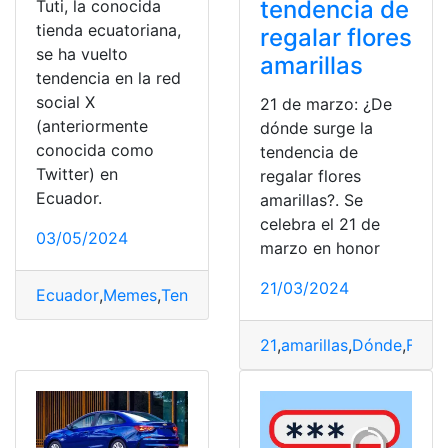
tendencia de
Tuti, la conocida
tienda ecuatoriana,
regalar flores
se ha vuelto
amarillas
tendencia en la red
social X
21 de marzo: ¿De
(anteriormente
dónde surge la
conocida como
tendencia de
Twitter) en
regalar flores
Ecuador.
amarillas?. Se
celebra el 21 de
03/05/2024
marzo en honor
21/03/2024
Ecuador
,
Memes
,
Tendencia
,
Tiendas
,
TuTi
21
,
amarillas
,
Dónde
,
Flore