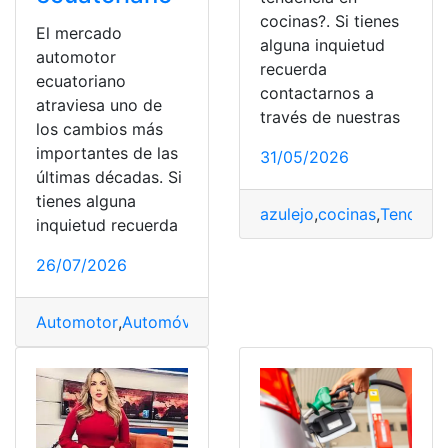
cocinas?. Si tienes
El mercado
alguna inquietud
automotor
recuerda
ecuatoriano
contactarnos a
atraviesa uno de
través de nuestras
los cambios más
importantes de las
31/05/2026
últimas décadas. Si
tienes alguna
azulejo
,
cocinas
,
Tendenc
inquietud recuerda
26/07/2026
Automotor
,
Automóvil
,
Chinas
,
Ecuatoriano
,
Marcas
,
Mer