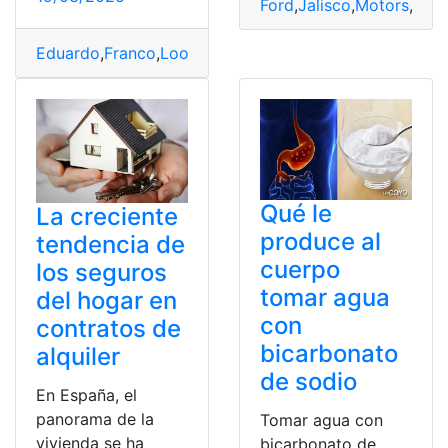
Ford
,
Jalisco
,
Motors
,
Pas
Eduardo
,
Franco
,
Loor
,
Tendencia
Qué le
La creciente
produce al
tendencia de
cuerpo
los seguros
tomar agua
del hogar en
con
contratos de
bicarbonato
alquiler
de sodio
En España, el
panorama de la
Tomar agua con
vivienda se ha
bicarbonato de