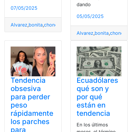
dando
07/05/2025
05/05/2025
Alvarez
,
bonita
,
chonera
,
Leidy
,
Tendencia
Alvarez
,
bonita
,
chonera
,
L
Tendencia
Ecuadólares
obsesiva
qué son y
para perder
por qué
peso
están en
rápidamente
tendencia
los parches
En los últimos
para
meses, el término