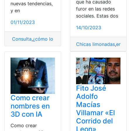
que ha causado
nuevas tendencias,
furor en las redes
y en
sociales. Estas dos
01/11/2023
14/10/2023
Consulta
,
¿cómo lo hago?
,
3D
,
Impresora 3D
Chicas limonadas
,
empre
Fito José
Adolfo
Como crear
Macías
nombres en
Villamar «El
3D con IA
Corrido del
Como crear
Leon»