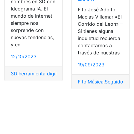
nombres en 3D con
Ideograma IA. El
Fito José Adolfo
mundo de Internet
Macías Villamar «El
siempre nos
Corrido del Leon» –
sorprende con
Si tienes alguna
nuevas tendencias,
inquietud recuerda
y en
contactarnos a
través de nuestras
12/10/2023
19/09/2023
3D
,
herramienta digital
,
Ideograma
,
inteligencia artificial
Fito
,
Música
,
Seguidores
,
T