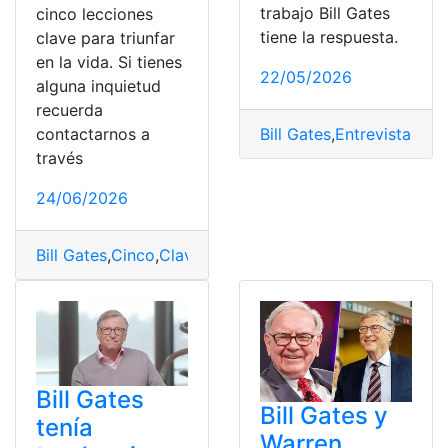
trabajo Bill Gates
cinco lecciones
tiene la respuesta.
clave para triunfar
en la vida. Si tienes
22/05/2026
alguna inquietud
recuerda
contactarnos a
Bill Gates
,
Entrevista
,
Gan
través
24/06/2026
Bill Gates
,
Cinco
,
Clave
,
Lecciones
,
triunfar
,
Vida
Bill Gates
Bill Gates y
tenía
Warren