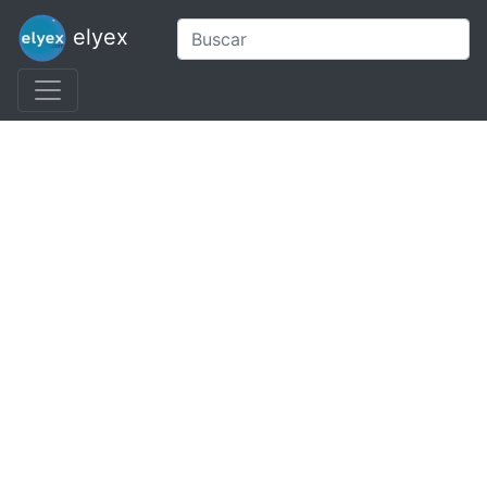
elyex