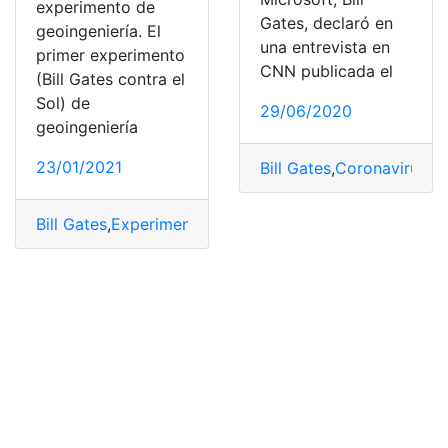
experimento de
Gates, declaró en
geoingeniería. El
una entrevista en
primer experimento
CNN publicada el
(Bill Gates contra el
Sol) de
29/06/2020
geoingeniería
23/01/2021
Bill Gates
,
Coronavirus
,
C
Bill Gates
,
Experimento
,
Geoingeniería
,
Sol