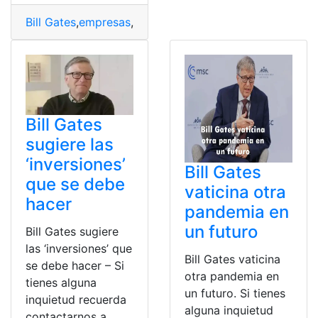
Bill Gates
,
empresas
,
infalible
,
japonesas
,
procrastinació
Bill Gates
sugiere las
‘inversiones’
Bill Gates
que se debe
vaticina otra
hacer
pandemia en
un futuro
Bill Gates sugiere
las ‘inversiones’ que
Bill Gates vaticina
se debe hacer – Si
otra pandemia en
tienes alguna
un futuro. Si tienes
inquietud recuerda
alguna inquietud
contactarnos a