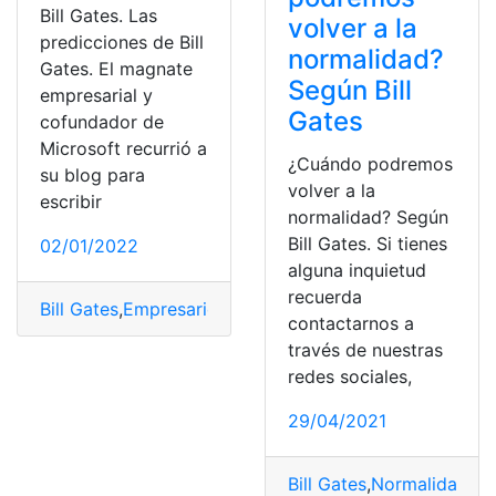
Bill Gates. Las
volver a la
predicciones de Bill
normalidad?
Gates. El magnate
Según Bill
empresarial y
Gates
cofundador de
Microsoft recurrió a
¿Cuándo podremos
su blog para
volver a la
escribir
normalidad? Según
Bill Gates. Si tienes
02/01/2022
alguna inquietud
recuerda
Bill Gates
,
Empresario
,
Opinión
,
Pandemia
,
Predicciones
contactarnos a
través de nuestras
redes sociales,
29/04/2021
Bill Gates
,
Normalidad
,
Pa