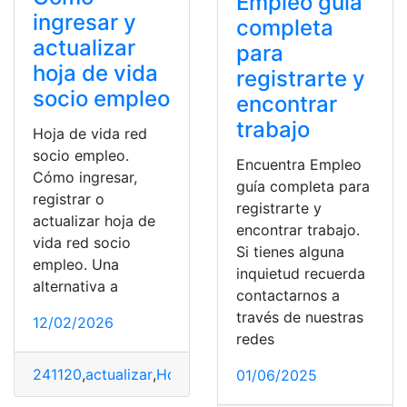
Empleo guía
ingresar y
completa
actualizar
para
hoja de vida
registrarte y
socio empleo
encontrar
trabajo
Hoja de vida red
socio empleo.
Encuentra Empleo
Cómo ingresar,
guía completa para
registrar o
registrarte y
actualizar hoja de
encontrar trabajo.
vida red socio
Si tienes alguna
empleo. Una
inquietud recuerda
alternativa a
contactarnos a
través de nuestras
12/02/2026
redes
241120
,
actualizar
,
Hoja de vida
,
Ingresar
,
registrar
,
Trámi
01/06/2025