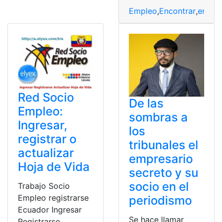
Empleo
,
Encontrar
,
encue
Red Socio
De las
Empleo:
sombras a
Ingresar,
los
registrar o
tribunales el
actualizar
empresario
Hoja de Vida
secreto y su
socio en el
Trabajo Socio
Empleo registrarse
periodismo
Ecuador Ingresar
Se hace llamar
Registrarse