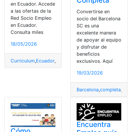
Completa
en Ecuador. Accede
a las ofertas de la
Convertirse en
Red Socio Empleo
socio del Barcelona
en Ecuador.
SC es una
Consulta miles
excelente manera
de apoyar al equipo
18/05/2026
y disfrutar de
beneficios
Curriculum
,
Ecuador
,
Empleo
,
Ofertas de Trabajo
,
Socio
,
exclusivos. Aquí
19/03/2026
Barcelona
,
completa
,
guía
Encuentra
Cómo