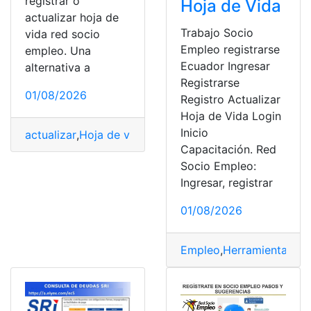
registrar o
Hoja de Vida
actualizar hoja de
Trabajo Socio
vida red socio
Empleo registrarse
empleo. Una
Ecuador Ingresar
alternativa a
Registrarse
01/08/2026
Registro Actualizar
Hoja de Vida Login
Inicio
actualizar
,
Hoja de vida
,
Ingresar
,
registrar
,
Trámites
Capacitación. Red
Socio Empleo:
Ingresar, registrar
01/08/2026
Empleo
,
Herramientas Ec