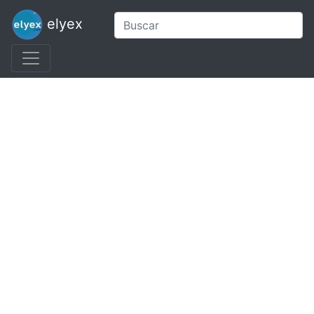
elyex