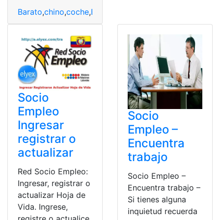
Barato
,
chino
,
coche
,
Eléctrico
,
europeo
,
Fabricar
,
posible
,
Socio
Empleo
Socio
Ingresar
Empleo –
registrar o
Encuentra
actualizar
trabajo
Red Socio Empleo:
Socio Empleo –
Ingresar, registrar o
Encuentra trabajo –
actualizar Hoja de
Si tienes alguna
Vida. Ingrese,
inquietud recuerda
registre o actualice