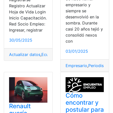
empresario y
Registro Actualizar
siempre se
Hoja de Vida Login
desenvolvió en la
Inicio Capacitación.
sombra. Durante
Red Socio Empleo:
casi 20 años tejió y
Ingresar, registrar
consolidó nexos
30/05/2025
con
03/01/2025
Actualizar datos
,
Ecuador
,
Empleo
,
Empleo en Ecuador
,
Empresario
,
Periodismo
,
S
Cómo
encontrar y
Renault
postular para