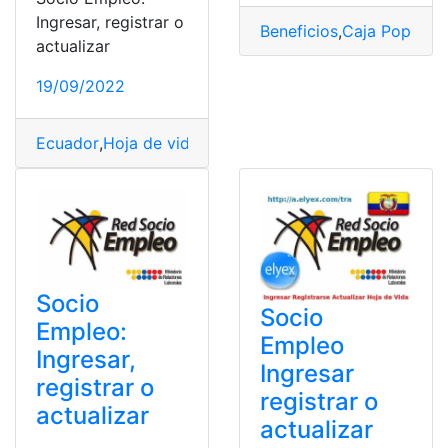
Ingresar, registrar o
Beneficios
,
Caja Popular
actualizar
19/09/2022
Ecuador
,
Hoja de vida
,
Red Socio Empleo
,
Trabajo
,
unca
Socio
Socio
Empleo:
Empleo
Ingresar,
Ingresar
registrar o
registrar o
actualizar
actualizar