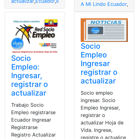
actualizar
,
Ecuador
,
Ingresar
,
Red Socio Empleo
,
registra
A Mi Lindo Ecuador
,
actu
Socio
Empleo
Socio
Ingresar
Empleo:
registrar o
Ingresar,
actualizar
registrar o
actualizar
Socio empleo
ingresar. Socio
Trabajo Socio
Empleo Ingresar,
Empleo registrarse
registrar o
Ecuador Ingresar
actualizar Hoja de
Registrarse
Vida. Ingrese,
Registro Actualizar
registre o actualice