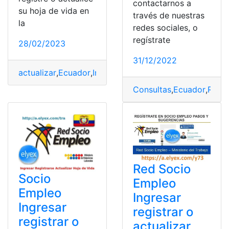
contactarnos a
su hoja de vida en
través de nuestras
la
redes sociales, o
regístrate
28/02/2023
31/12/2022
actualizar
,
Ecuador
,
Ingresar
,
Red Socio Empleo
,
registra
Consultas
,
Ecuador
,
Red 
Red Socio
Socio
Empleo
Empleo
Ingresar
Ingresar
registrar o
registrar o
actualizar