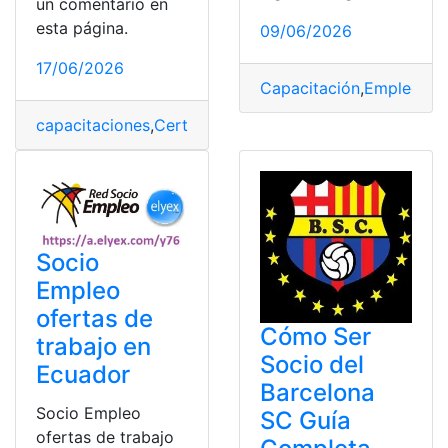
un comentario en
esta página.
09/06/2026
17/06/2026
Capacitación
,
Empleo
,
Ho
capacitaciones
,
Certificados
,
Inscribirse
,
Inscripción
,
Ins
Socio
Empleo
ofertas de
Cómo Ser
trabajo en
Socio del
Ecuador
Barcelona
Socio Empleo
SC Guía
ofertas de trabajo