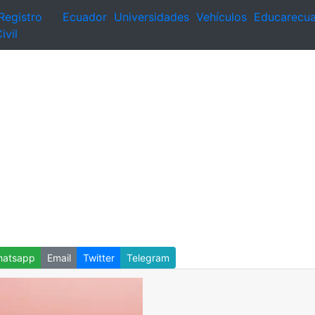
Registro
Ecuador
Universidades
Vehículos
Educarecu
ivil
atsapp
Email
Twitter
Telegram