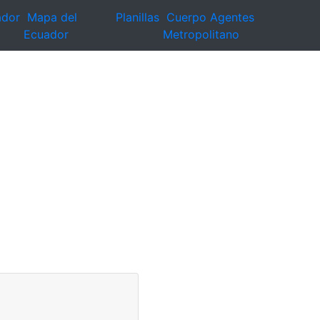
ador
Mapa del
Planillas
Cuerpo Agentes
Ecuador
Metropolitano