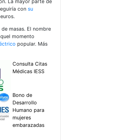
lón. La mayor parte de
seguiría con
su
euros.
o de masas. El nombre
n aquel momento
éctrico
popular. Más