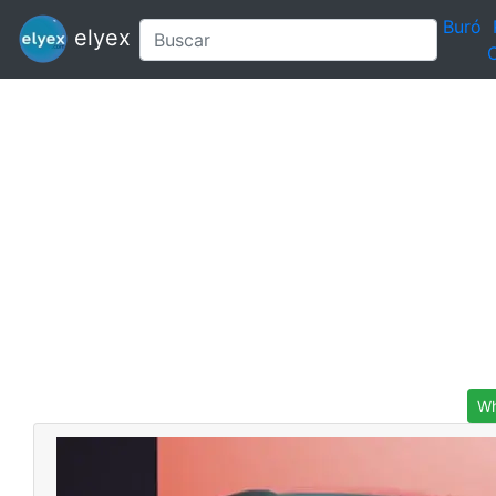
Buró
elyex
C
Wh