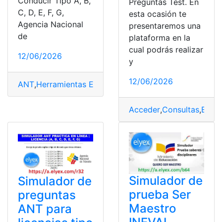
Conducir Tipo A, B,
Preguntas Test. En
C, D, E, F, G,
esta ocasión te
Agencia Nacional
presentaremos una
de
plataforma en la
cual podrás realizar
12/06/2026
y
12/06/2026
ANT
,
Herramientas Ecuador
,
licencia
,
licencia de conduc
Acceder
,
Consultas
,
Ecua
Simulador de
Simulador de
prueba Ser
preguntas
Maestro
ANT para