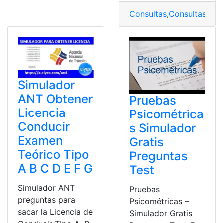
Consultas
,
Consultas
,
Con
Simulador
ANT Obtener
Pruebas
Licencia
Psicométrica
Conducir
s Simulador
Examen
Gratis
Teórico Tipo
Preguntas
A B C D E F G
Test
Simulador ANT
Pruebas
preguntas para
Psicométricas –
sacar la Licencia de
Simulador Gratis