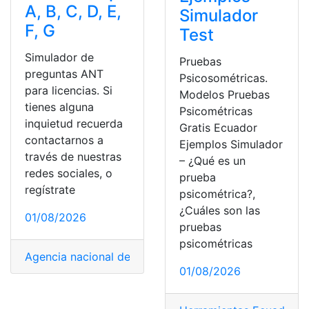
A, B, C, D, E,
Simulador
F, G
Test
Simulador de
Pruebas
preguntas ANT
Psicosométricas.
para licencias. Si
Modelos Pruebas
tienes alguna
Psicométricas
inquietud recuerda
Gratis Ecuador
contactarnos a
Ejemplos Simulador
través de nuestras
– ¿Qué es un
redes sociales, o
prueba
regístrate
psicométrica?,
¿Cuáles son las
01/08/2026
pruebas
psicométricas
Agencia nacional de transito
,
ANT
,
Consulta
,
Ecuador
,
He
01/08/2026