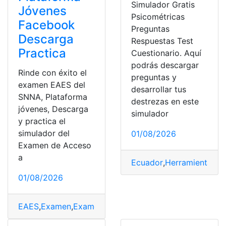
Simulador Gratis
Jóvenes
Psicométricas
Facebook
Preguntas
Descarga
Respuestas Test
Practica
Cuestionario. Aquí
podrás descargar
Rinde con éxito el
preguntas y
examen EAES del
desarrollar tus
SNNA, Plataforma
destrezas en este
jóvenes, Descarga
simulador
y practica el
simulador del
01/08/2026
Examen de Acceso
a
Ecuador
,
Herramientas E
01/08/2026
EAES
,
Examen
,
Examen de Acceso
,
Examen de grado
,
E