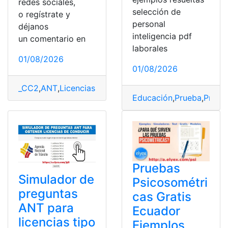
redes sociales,
selección de
o regístrate y
personal
déjanos
inteligencia pdf
un comentario en
laborales
01/08/2026
01/08/2026
_CC2
,
ANT
,
Licencias
,
Preguntas
,
Simulador
Educación
,
Prueba
,
Prueb
Pruebas
Simulador de
Psicosométri
preguntas
cas Gratis
ANT para
Ecuador
licencias tipo
Ejemplos