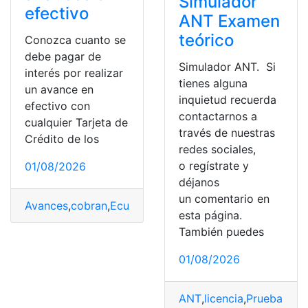
Simulador
efectivo
ANT Examen
teórico
Conozca cuanto se
debe pagar de
Simulador ANT. Si
interés por realizar
tienes alguna
un avance en
inquietud recuerda
efectivo con
contactarnos a
cualquier Tarjeta de
través de nuestras
Crédito de los
redes sociales,
o regístrate y
01/08/2026
déjanos
un comentario en
Avances
,
cobran
,
Ecuador
,
Efectivo
,
Simulador
esta página.
También puedes
01/08/2026
ANT
,
licencia
,
Pruebas
,
Si