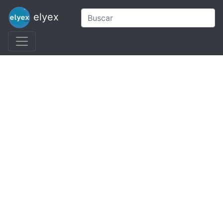
elyex