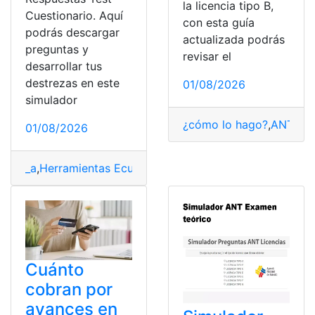
la licencia tipo B,
Cuestionario. Aquí
con esta guía
podrás descargar
actualizada podrás
preguntas y
revisar el
desarrollar tus
destrezas en este
01/08/2026
simulador
¿cómo lo hago?
,
ANT
,
Con
01/08/2026
_a
,
Herramientas Ecuador
,
Prueba
,
Psicológicas
,
Psicomé
Cuánto
cobran por
avances en