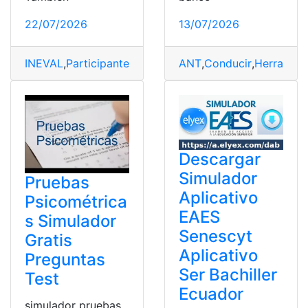
22/07/2026
13/07/2026
INEVAL
,
Participantes
,
Prueba Simulador INEVAL
,
prueb
ANT
,
Conducir
,
Herramien
Descargar
Simulador
Pruebas
Aplicativo
Psicométrica
EAES
s Simulador
Senescyt
Gratis
Aplicativo
Preguntas
Ser Bachiller
Test
Ecuador
simulador pruebas