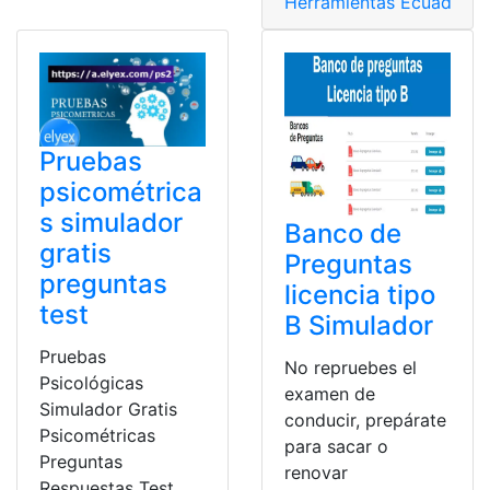
Herramientas Ecuador
,
P
Pruebas
psicométrica
s simulador
Banco de
gratis
Preguntas
preguntas
licencia tipo
test
B Simulador
Pruebas
No repruebes el
Psicológicas
examen de
Simulador Gratis
conducir, prepárate
Psicométricas
para sacar o
Preguntas
renovar
Respuestas Test