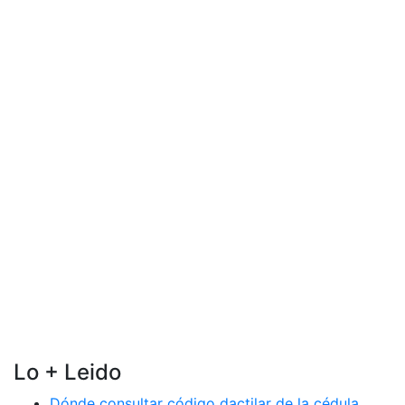
Lo + Leido
Dónde consultar código dactilar de la cédula