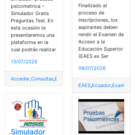
Finalizado el
psicometrica –
proceso de
Simulador Gratis
inscripciones, los
Preguntas Test. En
aspirantes deben
esta ocasión te
rendir el Examen de
presentaremos una
Acceso a la
plataforma en la
Educación Superior
cual podrás realizar
(EAES ex Ser
13/07/2026
09/07/2026
Acceder
,
Consultas
,
Ecuador
,
Herramientas Ecuador
,
Pr
EAES
,
Ecuador
,
Examen
,
E
Simulador