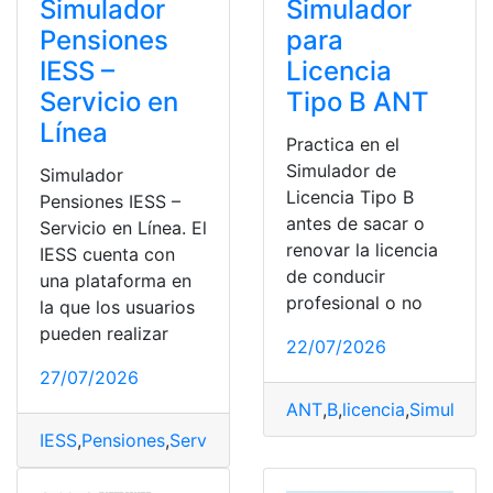
Simulador
Simulador
Pensiones
para
IESS –
Licencia
Servicio en
Tipo B ANT
Línea
Practica en el
Simulador de
Simulador
Licencia Tipo B
Pensiones IESS –
antes de sacar o
Servicio en Línea. El
renovar la licencia
IESS cuenta con
de conducir
una plataforma en
profesional o no
la que los usuarios
pueden realizar
22/07/2026
27/07/2026
ANT
,
B
,
licencia
,
Simulador
IESS
,
Pensiones
,
Servicio en línea
,
Simulador