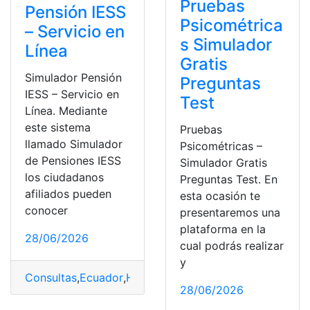
Pruebas
Pensión IESS
Psicométrica
– Servicio en
s Simulador
Línea
Gratis
Simulador Pensión
Preguntas
IESS – Servicio en
Test
Línea. Mediante
este sistema
Pruebas
llamado Simulador
Psicométricas –
de Pensiones IESS
Simulador Gratis
los ciudadanos
Preguntas Test. En
afiliados pueden
esta ocasión te
conocer
presentaremos una
plataforma en la
28/06/2026
cual podrás realizar
y
Consultas
,
Ecuador
,
Herramientas Ecuador
,
IESS
,
top1
,
to
28/06/2026