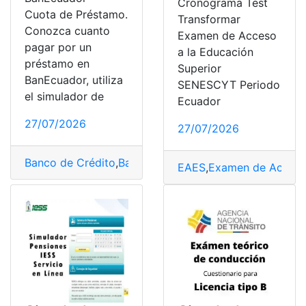
Cronograma Test
Cuota de Préstamo.
Transformar
Conozca cuanto
Examen de Acceso
pagar por un
a la Educación
préstamo en
Superior
BanEcuador, utiliza
SENESCYT Periodo
el simulador de
Ecuador
27/07/2026
27/07/2026
Banco de Crédito
,
BanEcuador
,
Buró Crédito
,
Círculo de
EAES
,
Examen de Acces