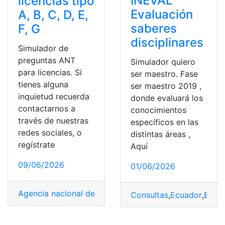
INEVAL
licencias tipo
Evaluación
A, B, C, D, E,
saberes
F, G
disciplinares
Simulador de
preguntas ANT
Simulador quiero
para licencias. Si
ser maestro. Fase
tienes alguna
ser maestro 2019 ,
inquietud recuerda
donde evaluará los
contactarnos a
conocimientos
través de nuestras
específicos en las
redes sociales, o
distintas áreas ,
regístrate
Aquí
09/06/2026
01/06/2026
Agencia nacional de transito
,
ANT
,
Consultas Online
,
Ec
Consultas
,
Ecuador
,
Educ