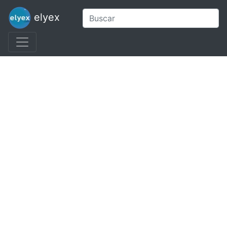
elyex