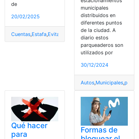
estacionamientos
de
municipales
distribuidos en
20/02/2025
diferentes puntos
de la ciudad. A
Cuentas
,
Estafa
,
Evitar
,
Gmail
,
Google
,
Robo
diario estos
parqueaderos son
utilizados por
30/12/2024
Autos
,
Municipales
,
parqu
Qué hacer
Formas de
para
bloquear el