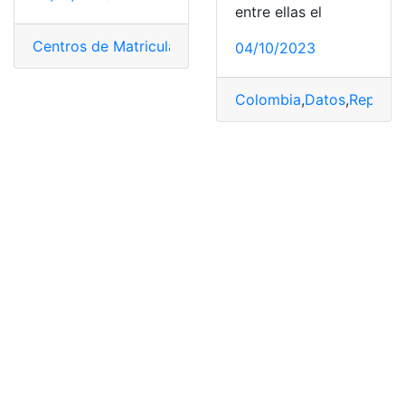
entre ellas el
Centros de Matriculación
,
Duplicado
,
pérdida
,
Placas
,
Ro
04/10/2023
Colombia
,
Datos
,
Reporta