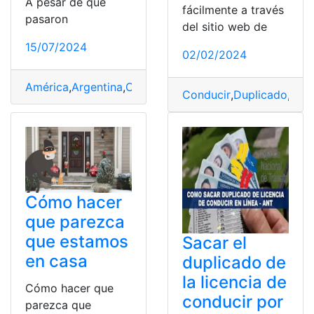
A pesar de que
fácilmente a través
pasaron
del sitio web de
15/07/2024
02/02/2024
América
,
Argentina
,
Colombia
,
Copa
,
Escándalo
,
Final
,
fue
Conducir
,
Duplicado
,
lice
Cómo hacer
que parezca
que estamos
Sacar el
en casa
duplicado de
la licencia de
Cómo hacer que
conducir por
parezca que