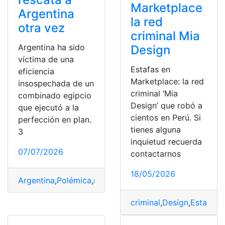
Marketplace
Argentina
la red
otra vez
criminal Mia
Argentina ha sido
Design
víctima de una
Estafas en
eficiencia
Marketplace: la red
insospechada de un
criminal ‘Mia
combinado egipcio
Design’ que robó a
que ejecutó a la
cientos en Perú. Si
perfección en plan.
tienes alguna
3
inquietud recuerda
07/07/2026
contactarnos
18/05/2026
Argentina
,
Polémica
,
rescata
,
Robo
,
Robos
,
VAR
criminal
,
Design
,
Estafas
,
M