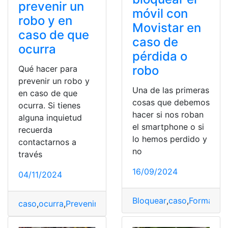
prevenir un
móvil con
robo y en
Movistar en
caso de que
caso de
ocurra
pérdida o
robo
Qué hacer para
prevenir un robo y
Una de las primeras
en caso de que
cosas que debemos
ocurra. Si tienes
hacer si nos roban
alguna inquietud
el smartphone o si
recuerda
lo hemos perdido y
contactarnos a
no
través
16/09/2024
04/11/2024
Bloquear
,
caso
,
Formas
,
Mó
caso
,
ocurra
,
Prevenir
,
Robo