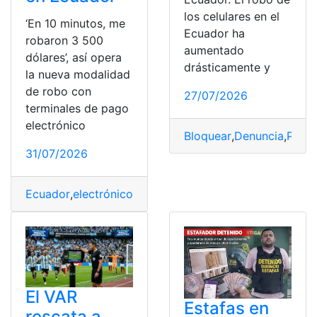
los celulares en el
‘En 10 minutos, me
Ecuador ha
robaron 3 500
aumentado
dólares’, así opera
drásticamente y
la nueva modalidad
de robo con
27/07/2026
terminales de pago
electrónico
Bloquear
,
Denuncia
,
Prote
31/07/2026
Ecuador
,
electrónico
,
Modalidad
,
Opera
,
pago
,
robaron
,
R
El VAR
Estafas en
rescata a