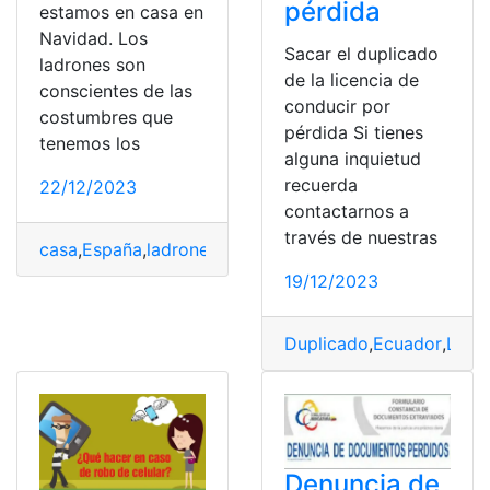
pérdida
estamos en casa en
Navidad. Los
Sacar el duplicado
ladrones son
de la licencia de
conscientes de las
conducir por
costumbres que
pérdida Si tienes
tenemos los
alguna inquietud
recuerda
22/12/2023
contactarnos a
través de nuestras
casa
,
España
,
ladrones
,
Navidad
,
parecer
,
recomendació
19/12/2023
Duplicado
,
Ecuador
,
Licen
Denuncia de