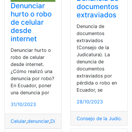
Denunciar
documentos
hurto o robo
extraviados
de celular
Denuncia de
desde
documentos
internet
extraviados
(Consejo de la
Denunciar hurto o
Judicatura). La
robo de celular
denuncia de
desde internet.
documentos
¿Cómo realizó una
extraviados por
denuncia por robo?
pérdida o robo en
En Ecuador, poner
Ecuador, se
una denuncia por
28/10/2023
31/10/2023
Consejo de la Judicatur
Celular
,
denunciar
,
Dispositivo
,
Ecuador
,
En linea
,
hurto
,
R