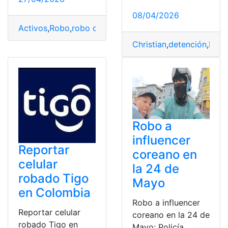
08/04/2026
Activos
,
Robo
,
robo de activos
,
sospecha
Christian
,
detención
,
Diabl
Robo a
influencer
Reportar
coreano en
celular
la 24 de
robado Tigo
Mayo
en Colombia
Robo a influencer
Reportar celular
coreano en la 24 de
robado Tigo en
Mayo: Policía