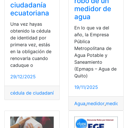
robo de un
ciudadanía
medidor de
ecuatoriana
agua
Una vez hayas
En lo que va del
obtenido la cédula
año, la Empresa
de identidad por
Pública
primera vez, estás
Metropolitana de
en la obligación de
Agua Potable y
renovarla cuando
Saneamiento
caduque o
(Epmaps – Agua de
Quito)
29/12/2025
19/11/2025
cédula de ciudadanía
,
Ecuador
,
Pasos a seguir
,
renovar
,
Agua
,
medidor
,
medidor d