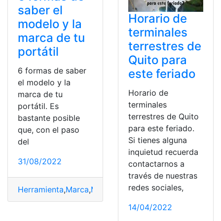
saber el
Horario de
modelo y la
terminales
marca de tu
terrestres de
portátil
Quito para
6 formas de saber
este feriado
el modelo y la
Horario de
marca de tu
terminales
portátil. Es
terrestres de Quito
bastante posible
para este feriado.
que, con el paso
Si tienes alguna
del
inquietud recuerda
31/08/2022
contactarnos a
través de nuestras
redes sociales,
Herramienta
,
Marca
,
Modelo
,
Ordenador
,
Terminales
14/04/2022