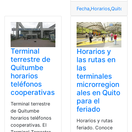
Fecha
,
Horarios
,
Quito
,
Ter
Terminal
Horarios y
terrestre de
las rutas en
Quitumbe
las
horarios
terminales
teléfonos
microrregion
cooperativas
ales en Quito
para el
Terminal terrestre
feriado
de Quitumbe
horarios teléfonos
Horarios y rutas
cooperativas. El
feriado. Conoce
Terminal Terrestre