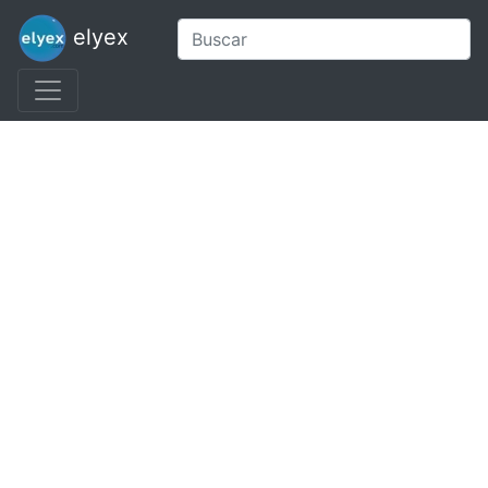
elyex