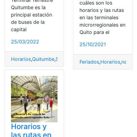
cuáles son los
Quitumbe es la
horarios y las rutas
principal estación
en las terminales
de buses de la
microrregionales en
capital
Quito para el
25/03/2022
25/10/2021
Horarios
,
Quitumbe
,
Servicios
,
Terminales
,
Ubicación
Feriados
,
Horarios
,
nacion
Horarios y
las rutas en