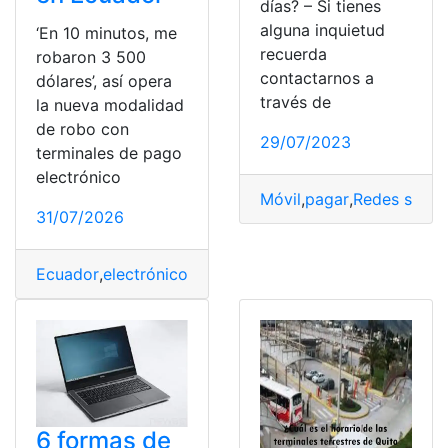
días? – Si tienes
alguna inquietud
‘En 10 minutos, me
recuerda
robaron 3 500
contactarnos a
dólares’, así opera
través de
la nueva modalidad
de robo con
29/07/2023
terminales de pago
electrónico
Móvil
,
pagar
,
Redes socia
31/07/2026
Ecuador
,
electrónico
,
Modalidad
,
Opera
,
pago
,
robaron
,
R
6 formas de