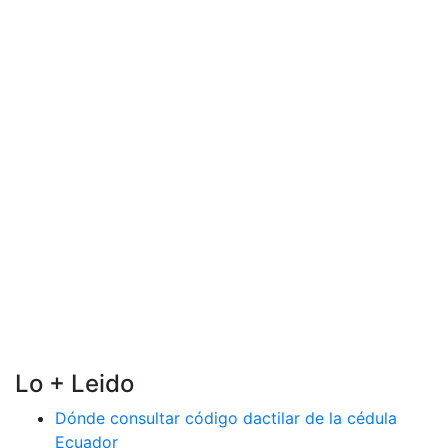
Lo + Leido
Dónde consultar código dactilar de la cédula
Ecuador