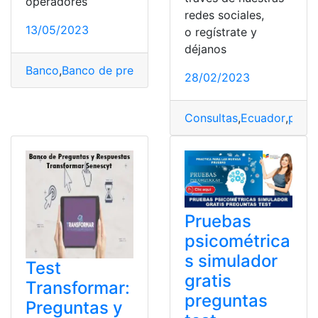
operadores
redes sociales,
13/05/2023
o regístrate y
déjanos
Banco
,
Banco de preguntas
,
Examen
,
Examen de grado
,
28/02/2023
Consultas
,
Ecuador
,
prueb
Pruebas
psicométrica
s simulador
Test
gratis
Transformar:
preguntas
Preguntas y