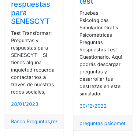
test
respuestas
para
Pruebas
SENESCYT
Psicológicas
Simulador Gratis
Test Transformar:
Psicométricas
Preguntas y
Preguntas
respuestas para
Respuestas Test
SENESCYT – Si
Cuestionario. Aquí
tienes alguna
podrás descargar
inquietud recuerda
preguntas y
contactarnos a
desarrollar tus
través de nuestras
destrezas en este
redes sociales,
simulador
28/01/2023
30/12/2022
Banco
,
Preguntas
,
respuestas
,
SENESCYT
,
test transfor
preguntas psicométricas