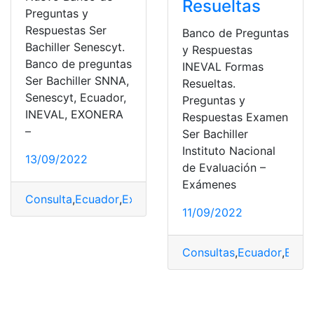
Resueltas
Preguntas y
Respuestas Ser
Banco de Preguntas
Bachiller Senescyt.
y Respuestas
Banco de preguntas
INEVAL Formas
Ser Bachiller SNNA,
Resueltas.
Senescyt, Ecuador,
Preguntas y
INEVAL, EXONERA
Respuestas Examen
–
Ser Bachiller
Instituto Nacional
13/09/2022
de Evaluación –
Exámenes
Consulta
,
Ecuador
,
Examen ser bachiller
,
Ser Bachiller
11/09/2022
Consultas
,
Ecuador
,
Educ