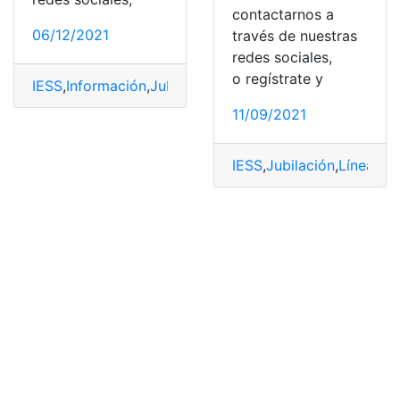
contactarnos a
06/12/2021
través de nuestras
redes sociales,
o regístrate y
IESS
,
Información
,
Jubilación
,
solicitar
,
Vejez
11/09/2021
IESS
,
Jubilación
,
Línea
,
Sol