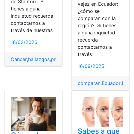
de Stanford. Si
vejez en Ecuador:
tienes alguna
¿cómo se
inquietud recuerda
comparan con la
contactarnos a
región?. Si tienes
través de nuestras
alguna inquietud
recuerda
18/02/2026
contactarnos a
través
Cáncer
,
hallazgos
,
protege
,
Stanford
,
Vejez
16/09/2025
comparan
,
Ecuador
,
Pens
Sabes a qué