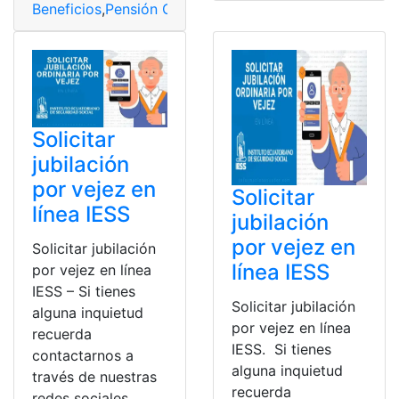
Beneficios
,
Pensión Garantizada Universal
,
Pensiones
,
p
Solicitar
jubilación
por vejez en
Solicitar
línea IESS
jubilación
por vejez en
Solicitar jubilación
línea IESS
por vejez en línea
IESS – Si tienes
Solicitar jubilación
alguna inquietud
por vejez en línea
recuerda
IESS. Si tienes
contactarnos a
alguna inquietud
través de nuestras
recuerda
redes sociales,