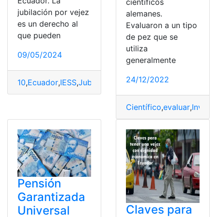
Ecuador. La
científicos
jubilación por vejez
alemanes.
es un derecho al
Evaluaron a un tipo
que pueden
de pez que se
utiliza
09/05/2024
generalmente
24/12/2022
10
,
Ecuador
,
IESS
,
Jubilación
,
respuestas
,
sobre
,
Vejez
Científico
,
evaluar
,
Invest
Pensión
Garantizada
Claves para
Universal