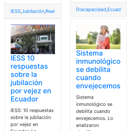
Discapacidad
,
Ecuador
,
I
IESS
,
Jubilación
,
Realizar
,
Vejez
Sistema
IESS 10
inmunológico
respuestas
se debilita
sobre la
cuando
jubilación
envejecemos
por vejez en
Sistema
Ecuador
inmunológico se
IESS: 10 respuestas
debilita cuando
sobre la jubilación
envejecemos. Lo
por vejez en
analizaron