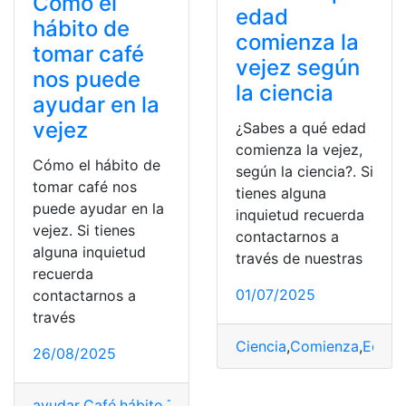
Cómo el
edad
hábito de
comienza la
tomar café
vejez según
nos puede
la ciencia
ayudar en la
vejez
¿Sabes a qué edad
comienza la vejez,
Cómo el hábito de
según la ciencia?. Si
tomar café nos
tienes alguna
puede ayudar en la
inquietud recuerda
vejez. Si tienes
contactarnos a
alguna inquietud
través de nuestras
recuerda
01/07/2025
contactarnos a
través
Ciencia
,
Comienza
,
Edad
,
26/08/2025
ayudar
,
Café
,
hábito
,
Tomar
,
Vejez