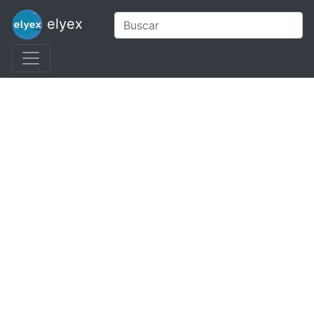
elyex