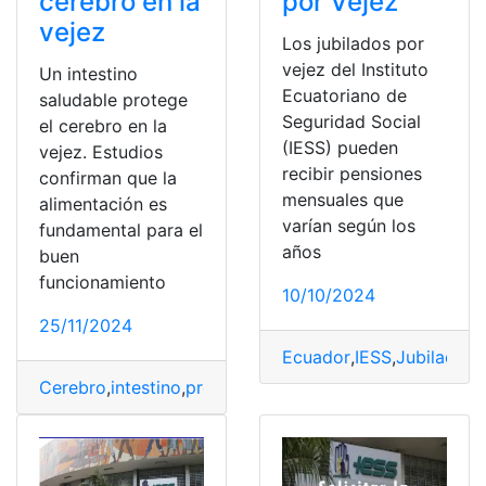
cerebro en la
por Vejez
vejez
Los jubilados por
vejez del Instituto
Un intestino
Ecuatoriano de
saludable protege
Seguridad Social
el cerebro en la
(IESS) pueden
vejez. Estudios
recibir pensiones
confirman que la
mensuales que
alimentación es
varían según los
fundamental para el
años
buen
funcionamiento
10/10/2024
25/11/2024
Ecuador
,
IESS
,
Jubilados
,
Cerebro
,
intestino
,
protege
,
Saludable
,
Vejez