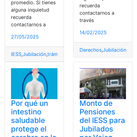
promedio. Si tienes
recuerda
alguna inquietud
contactarnos a
recuerda
través
contactarnos a
14/02/2025
27/05/2025
Derechos
,
Jubilación
,
pen
IESS
,
Jubilación
,
trámite
,
Vejez
Por qué un
Monto de
intestino
Pensiones
saludable
del IESS para
protege el
Jubilados