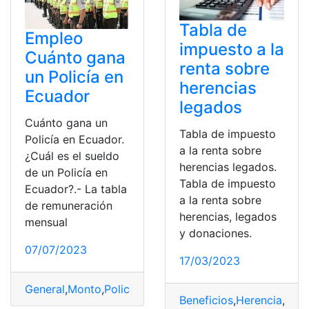
Tabla de
Empleo
impuesto a la
Cuánto gana
renta sobre
un Policía en
herencias
Ecuador
legados
Cuánto gana un
Tabla de impuesto
Policía en Ecuador.
a la renta sobre
¿Cuál es el sueldo
herencias legados.
de un Policía en
Tabla de impuesto
Ecuador?.- La tabla
a la renta sobre
de remuneración
herencias, legados
mensual
y donaciones.
07/07/2023
17/03/2023
General
,
Monto
,
Policía
,
Resolución
,
Sueldo
Beneficios
,
Herencia
,
Impu