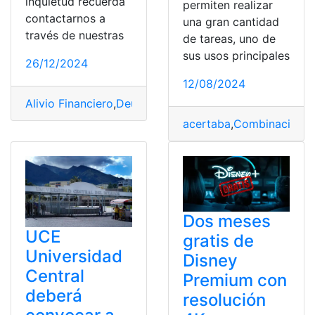
inquietud recuerda
permiten realizar
contactarnos a
una gran cantidad
través de nuestras
de tareas, uno de
sus usos principales
26/12/2024
12/08/2024
Alivio Financiero
,
Deudas
,
dólares
,
Resolución
,
SRI
acertaba
,
Combinación
,
F
Dos meses
UCE
gratis de
Universidad
Disney
Central
Premium con
deberá
resolución