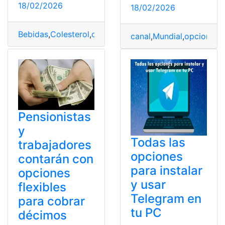
18/02/2026
18/02/2026
Bebidas
,
Colesterol
,
opciones
,
riesgos
,
saludables
canal
,
Mundial
,
opciones
,
P
Pensionistas
y
Todas las
trabajadores
opciones
contarán con
para instalar
opciones
y usar
flexibles
Telegram en
para cobrar
tu PC
décimos