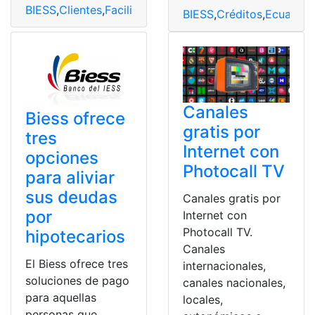
BIESS
,
Clientes
,
Facilidades
,
opciones
,
Pagos
BIESS
,
Créditos
,
Ecuador
,
Canales
Biess ofrece
gratis por
tres
Internet con
opciones
Photocall TV
para aliviar
sus deudas
Canales gratis por
por
Internet con
Photocall TV.
hipotecarios
Canales
El Biess ofrece tres
internacionales,
soluciones de pago
canales nacionales,
para aquellas
locales,
personas que