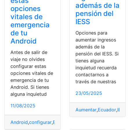
estas
además de la
opciones
pensión del
vitales de
IESS
emergencia
de tu
Opciones para
Android
aumentar ingresos
además de la
Antes de salir de
pensión del IESS. Si
viaje no olvides
tienes alguna
configurar estas
inquietud recuerda
opciones vitales de
contactarnos a
emergencia de tu
través de nuestras
Android. Si tienes
23/05/2025
alguna inquietud
11/08/2025
Aumentar
,
Ecuador
,
IESS
,
Android
,
configurar
,
Emergencia
,
opciones
,
Salir
,
viaje
,
vit