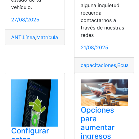
alguna inquietud
vehículo.
recuerda
27/08/2025
contactarnos a
través de nuestras
redes
ANT
,
Línea
,
Matrícula
,
opciones
,
pagar
,
pago
21/08/2025
capacitaciones
,
Ecuador
,
Opciones
para
aumentar
Configurar
ingresos