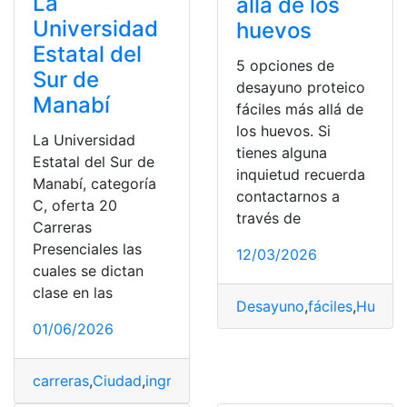
La
allá de los
Universidad
huevos
Estatal del
5 opciones de
Sur de
desayuno proteico
Manabí
fáciles más allá de
los huevos. Si
La Universidad
tienes alguna
Estatal del Sur de
inquietud recuerda
Manabí, categoría
contactarnos a
C, oferta 20
través de
Carreras
Presenciales las
12/03/2026
cuales se dictan
clase en las
Desayuno
,
fáciles
,
Huevo
01/06/2026
carreras
,
Ciudad
,
ingreso universidad
,
Modalidad
,
Presen