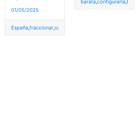
barata
,
configurarla
,
EEU
01/05/2025
España
,
fraccionar
,
opciones
,
pagar
,
Renta