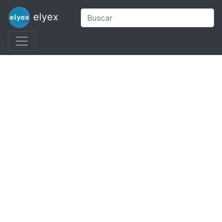
elyex