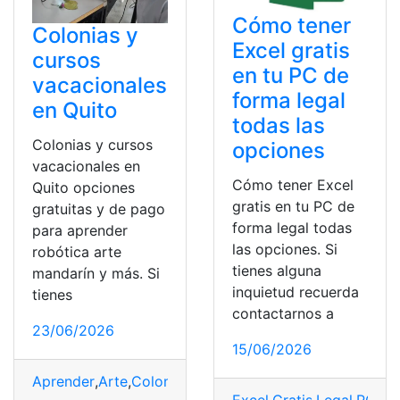
Cómo tener
Colonias y
Excel gratis
cursos
en tu PC de
vacacionales
forma legal
en Quito
todas las
Colonias y cursos
opciones
vacacionales en
Cómo tener Excel
Quito opciones
gratis en tu PC de
gratuitas y de pago
forma legal todas
para aprender
las opciones. Si
robótica arte
tienes alguna
mandarín y más. Si
inquietud recuerda
tienes
contactarnos a
23/06/2026
15/06/2026
Aprender
,
Arte
,
Colonias
,
Cursos
,
Gratuitas
,
mandarín
,
opc