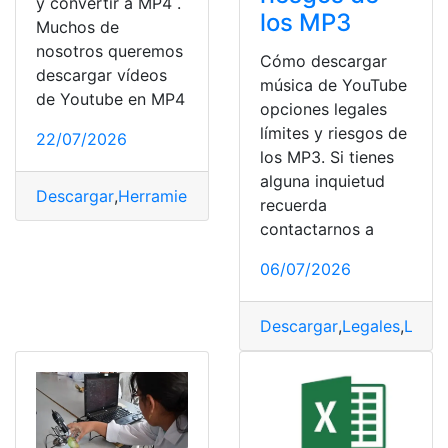
y convertir a MP4 .
los MP3
Muchos de
nosotros queremos
Cómo descargar
descargar vídeos
música de YouTube
de Youtube en MP4
opciones legales
límites y riesgos de
22/07/2026
los MP3. Si tienes
alguna inquietud
Descargar
,
Herramienta
,
opciones
,
Programa
,
video
recuerda
contactarnos a
06/07/2026
Descargar
,
Legales
,
Límit