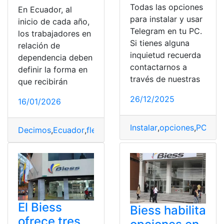
Todas las opciones
En Ecuador, al
para instalar y usar
inicio de cada año,
Telegram en tu PC.
los trabajadores en
Si tienes alguna
relación de
inquietud recuerda
dependencia deben
contactarnos a
definir la forma en
través de nuestras
que recibirán
26/12/2025
16/01/2026
Instalar
,
opciones
,
PC
,
Tel
Decimos
,
Ecuador
,
flexibles
,
Pensionistas
,
Trabajadores
El Biess
Biess habilita
ofrece tres