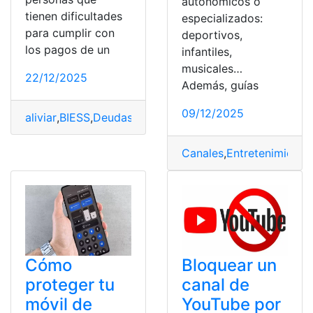
autonómicos o
tienen dificultades
especializados:
para cumplir con
deportivos,
los pagos de un
infantiles,
musicales…
22/12/2025
Además, guías
09/12/2025
aliviar
,
BIESS
,
Deudas
,
Ecuador
,
Hipotecarios
,
Ofrece
,
opc
Canales
,
Entretenimiento
,
Cómo
Bloquear un
proteger tu
canal de
móvil de
YouTube por