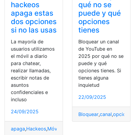
hackeos
qué no se
apaga estas
puede y qué
dos opciones
opciones
si no las usas
tienes
La mayoría de
Bloquear un canal
usuarios utilizamos
de YouTube en
el móvil a diario
2025 por qué no se
para chatear,
puede y qué
realizar llamadas,
opciones tienes. Si
escribir notas de
tienes alguna
asuntos
inquietud
confidenciales e
22/09/2025
incluso
24/09/2025
Bloquear
,
canal
,
opciones
,
apaga
,
Hackeos
,
Móvil
,
opciones
,
Proteger