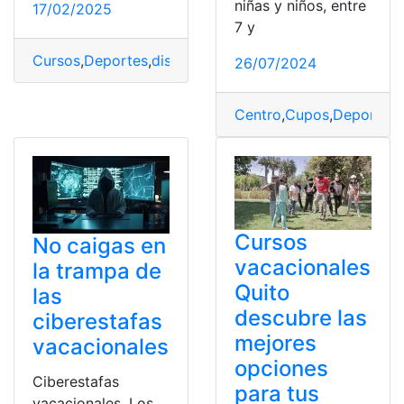
niñas y niños, entre
17/02/2025
7 y
Cursos
,
Deportes
,
disponibles
,
Ecuador
,
Fedeguayas
,
Ins
26/07/2024
Centro
,
Cupos
,
Deportivo
Cursos
No caigas en
vacacionales
la trampa de
Quito
las
descubre las
ciberestafas
mejores
vacacionales
opciones
Ciberestafas
para tus
vacacionales. Los