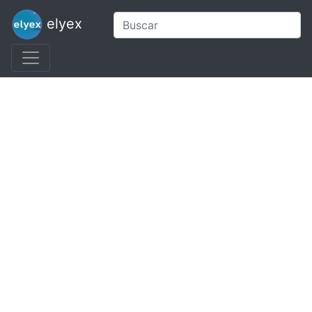
elyex