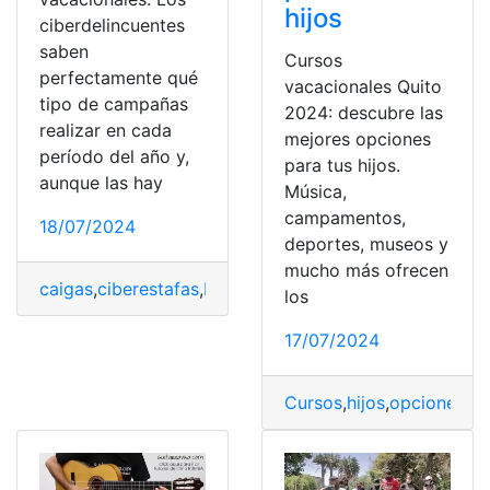
hijos
ciberdelincuentes
saben
Cursos
perfectamente qué
vacacionales Quito
tipo de campañas
2024: descubre las
realizar en cada
mejores opciones
período del año y,
para tus hijos.
aunque las hay
Música,
campamentos,
18/07/2024
deportes, museos y
mucho más ofrecen
caigas
,
ciberestafas
,
Deseando
,
Trampa
,
Vacacionales
,
Vi
los
17/07/2024
Cursos
,
hijos
,
opciones
,
Qu