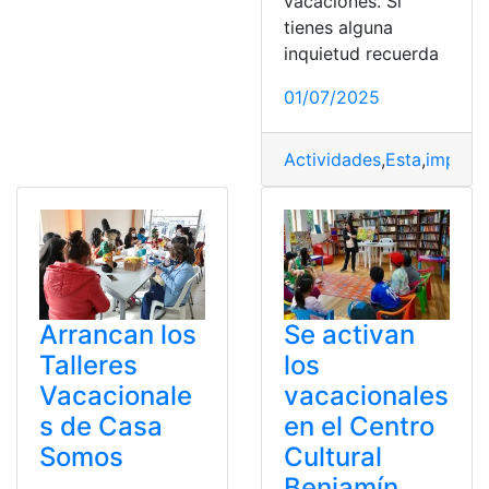
vacaciones. Si
tienes alguna
inquietud recuerda
01/07/2025
Actividades
,
Esta
,
impuls
Arrancan los
Se activan
Talleres
los
Vacacionale
vacacionales
s de Casa
en el Centro
Somos
Cultural
Benjamín