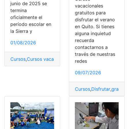
junio de 2025 se
vacacionales
termina
gratuitos para
oficialmente el
disfrutar el verano
período escolar en
en Quito. Si tienes
la Sierra y
alguna inquietud
recuerda
01/08/2026
contactarnos a
través de nuestras
Cursos
,
Cursos vacacionales en Quito
,
Quito
,
Vacaciona
redes
09/07/2026
Cursos
,
Disfrutar
,
gratuito