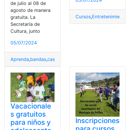
de julio al 08 de
agosto de manera
Cursos
,
Entretenimiento
,
gratuita. La
Secretaría de
Cultura, junto
05/07/2024
Aprenda
,
bandas
,
casa
,
charango
,
Guitarra
,
Instrumentos
,
Vacacionale
s gratuitos
Inscripciones
para niños y
para cursos