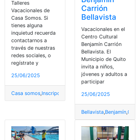
Talleres
Carrión
Vacacionales de
Bellavista
Casa Somos. Si
tienes alguna
Vacacionales en el
inquietud recuerda
Centro Cultural
contactarnos a
Benjamín Carrión
través de nuestras
Bellavista. El
redes sociales, o
Municipio de Quito
regístrate y
invita a niños,
jóvenes y adultos a
25/06/2025
participar
Casa somos
,
Inscripciones
,
Julio
,
Quito
,
Talleres
,
Vacacio
25/06/2025
Bellavista
,
Benjamín
,
Carri