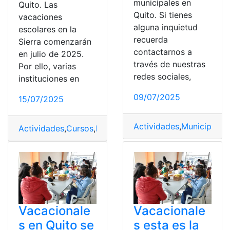
municipales en
Quito. Las
Quito. Si tienes
vacaciones
alguna inquietud
escolares en la
recuerda
Sierra comenzarán
contactarnos a
en julio de 2025.
través de nuestras
Por ello, varias
redes sociales,
instituciones en
09/07/2025
15/07/2025
Actividades
,
Municipales
,
Actividades
,
Cursos
,
hijos
,
Quito
,
Vacacionales
Vacacionale
Vacacionale
s en Quito se
s esta es la