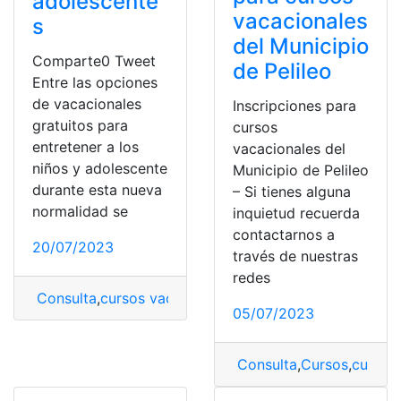
adolescente
vacacionales
s
del Municipio
Comparte0 Tweet
de Pelileo
Entre las opciones
de vacacionales
Inscripciones para
gratuitos para
cursos
entretener a los
vacacionales del
niños y adolescente
Municipio de Pelileo
durante esta nueva
– Si tienes alguna
normalidad se
inquietud recuerda
contactarnos a
20/07/2023
través de nuestras
redes
Consulta
,
cursos vacacionales
,
gratuitos
,
niñas y niños
,
05/07/2023
Consulta
,
Cursos
,
cursos