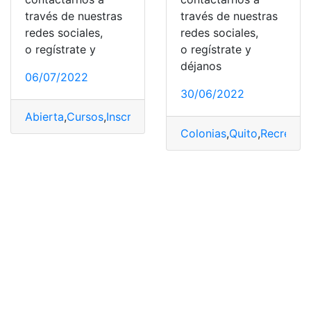
través de nuestras
través de nuestras
redes sociales,
redes sociales,
o regístrate y
o regístrate y
déjanos
06/07/2022
30/06/2022
Abierta
,
Cursos
,
Inscripciones
,
Municipio de Pelileo
,
Vaca
Colonias
,
Quito
,
Recreand