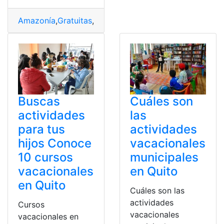
Amazonía
,
Gratuitas
,
Policía
,
Policía Nacional del Ecuad
Buscas
Cuáles son
actividades
las
para tus
actividades
hijos Conoce
vacacionales
10 cursos
municipales
vacacionales
en Quito
en Quito
Cuáles son las
actividades
Cursos
vacacionales
vacacionales en