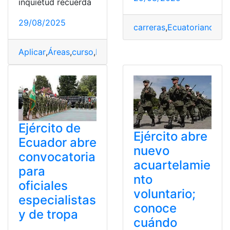
inquietud recuerda
29/08/2025
carreras
,
Ecuatoriano
,
Eje
Aplicar
,
Áreas
,
curso
,
Ejercito
,
Oficiales
,
Profesionales
,
Tr
Ejército de
Ejército abre
Ecuador abre
nuevo
convocatoria
acuartelamie
para
nto
oficiales
voluntario;
especialistas
conoce
y de tropa
cuándo