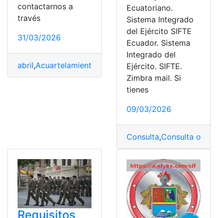
contactarnos a
Ecuatoriano.
través
Sistema Integrado
del Ejército SIFTE
31/03/2026
Ecuador. Sistema
Integrado del
abril
,
Acuartelamiento
,
convoca
,
Ejercito
,
Jóvenes
,
militar
Ejército. SIFTE.
Zimbra mail. Si
tienes
09/03/2026
Consulta
,
Consulta online
Requisitos