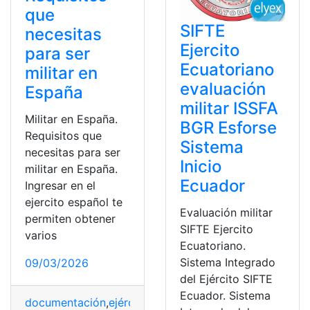
que
SIFTE
necesitas
Ejercito
para ser
Ecuatoriano
militar en
evaluación
España
militar ISSFA
Militar en España.
BGR Esforse
Requisitos que
Sistema
necesitas para ser
Inicio
militar en España.
Ecuador
Ingresar en el
ejercito español te
Evaluación militar
permiten obtener
SIFTE Ejercito
varios
Ecuatoriano.
Sistema Integrado
09/03/2026
del Ejército SIFTE
Ecuador. Sistema
documentación
,
ejército
,
España
,
militar
,
Requisitos