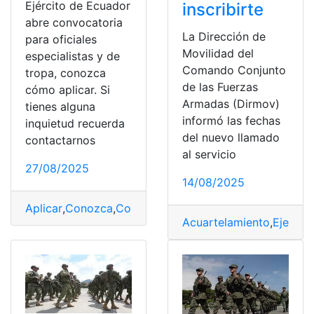
Ejército de Ecuador
inscribirte
abre convocatoria
La Dirección de
para oficiales
Movilidad del
especialistas y de
Comando Conjunto
tropa, conozca
de las Fuerzas
cómo aplicar. Si
Armadas (Dirmov)
tienes alguna
informó las fechas
inquietud recuerda
del nuevo llamado
contactarnos
al servicio
27/08/2025
14/08/2025
Aplicar
,
Conozca
,
Convocatoria
,
Ecuador
,
Ejercito
,
Especi
Acuartelamiento
,
Ejercito