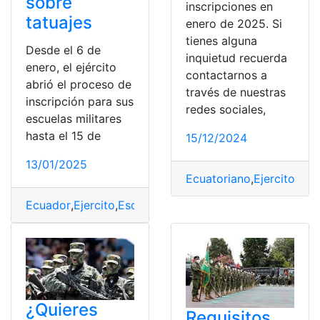
sobre
inscripciones en
tatuajes
enero de 2025. Si
tienes alguna
Desde el 6 de
inquietud recuerda
enero, el ejército
contactarnos a
abrió el proceso de
través de nuestras
inscripción para sus
redes sociales,
escuelas militares
hasta el 15 de
15/12/2024
13/01/2025
Ecuatoriano
,
Ejercito
,
ene
Ecuador
,
Ejercito
,
Escuelas
,
Inscripción’
,
Militares
,
Proces
¿Quieres
Requisitos