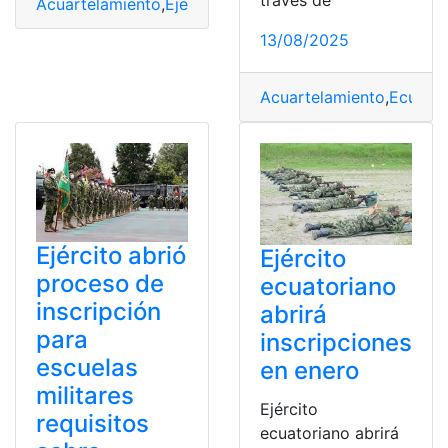
través de
Acuartelamiento
,
Ejercito
,
inscribirte
,
Voluntario
13/08/2025
Acuartelamiento
,
Ecuado
Ejército abrió
Ejército
proceso de
ecuatoriano
inscripción
abrirá
para
inscripciones
escuelas
en enero
militares
Ejército
requisitos
ecuatoriano abrirá