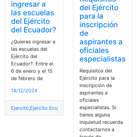
ingresar a
del Ejército
las escuelas
para la
del Ejército
inscripción
del Ecuador?
de
aspirantes a
¿Quieres ingresar a
las escuelas del
oficiales
Ejército del
especialistas
Ecuador?. Entre el
Requisitos del
6 de enero y el 15
Ejército para la
de febrero de
inscripción de
14/12/2024
aspirantes a
oficiales
especialistas. Si
Ejercito
,
Ejercito Ecuatoriano
,
Escuela
,
militar
,
Postularte
tienes alguna
inquietud recuerda
contactarnos a
través de