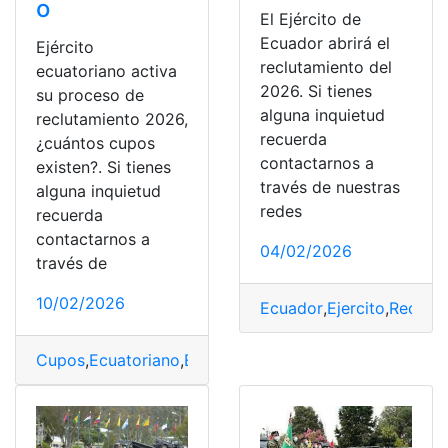
o
El Ejército de
Ecuador abrirá el
Ejército
reclutamiento del
ecuatoriano activa
2026. Si tienes
su proceso de
alguna inquietud
reclutamiento 2026,
recuerda
¿cuántos cupos
contactarnos a
existen?. Si tienes
través de nuestras
alguna inquietud
redes
recuerda
contactarnos a
04/02/2026
través de
10/02/2026
Ecuador
,
Ejercito
,
Recluta
Cupos
,
Ecuatoriano
,
Ejercito
,
Proceso
,
Reclutamiento