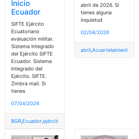
Inicio
abril de 2026. Si
Ecuador
tienes alguna
inquietud
SIFTE Ejército
Ecuatoriano
02/04/2026
evaluación militar.
Sistema Integrado
abril
,
Acuartelamiento
,
Ec
del Ejército SIFTE
Ecuador. Sistema
Integrado del
Ejército. SIFTE.
Zimbra mail. Si
tienes
07/04/2026
BGR
,
Ecuador
,
ejército
,
Evaluación
,
SIFTE