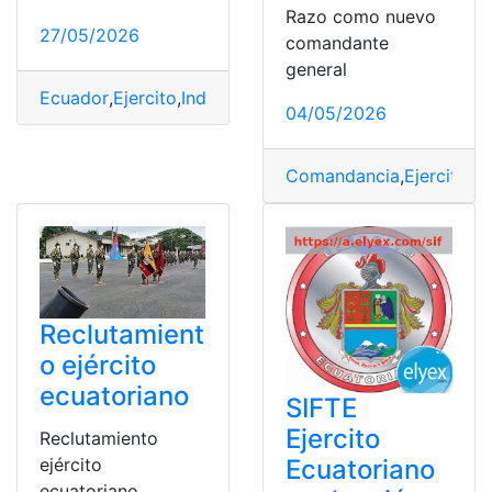
Razo como nuevo
27/05/2026
comandante
general
Ecuador
,
Ejercito
,
Independencia
,
Mayo
,
Pichincha
,
Quito
,
04/05/2026
Comandancia
,
Ejercito
,
Ge
Reclutamient
o ejército
ecuatoriano
SIFTE
Ejercito
Reclutamiento
Ecuatoriano
ejército
ecuatoriano.