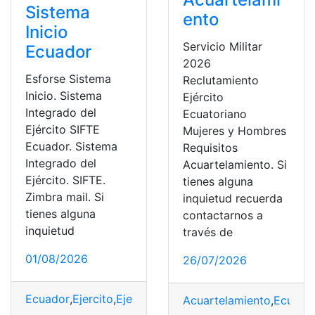
Sistema
ento
Inicio
Servicio Militar
Ecuador
2026
Esforse Sistema
Reclutamiento
Inicio. Sistema
Ejército
Integrado del
Ecuatoriano
Ejército SIFTE
Mujeres y Hombres
Ecuador. Sistema
Requisitos
Integrado del
Acuartelamiento. Si
Ejército. SIFTE.
tienes alguna
Zimbra mail. Si
inquietud recuerda
tienes alguna
contactarnos a
inquietud
través de
01/08/2026
26/07/2026
Ecuador
,
Ejercito
,
Ejercito Ecuatoriano
,
Herramientas E
Acuartelamiento
,
Ecuator