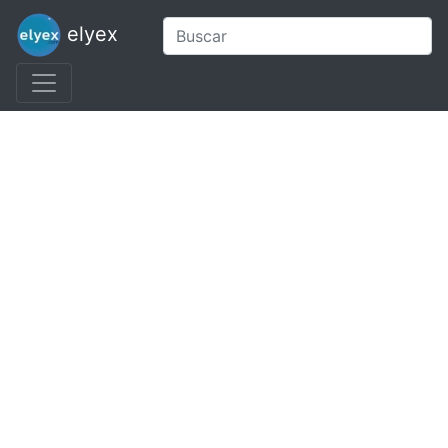
elyex