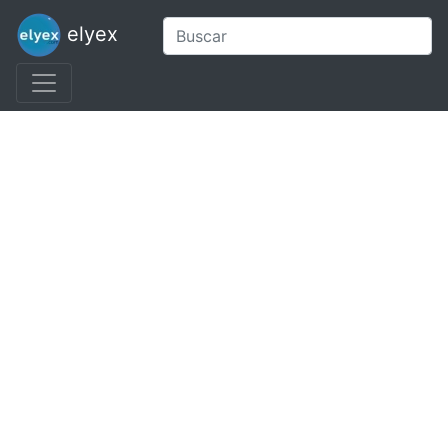
elyex