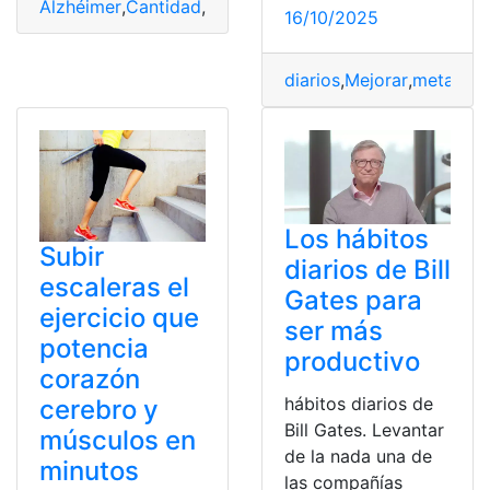
Alzhéimer
,
Cantidad
,
diarios
,
retrasar
,
Síntomas
16/10/2025
diarios
,
Mejorar
,
metabóli
Los hábitos
Subir
diarios de Bill
escaleras el
Gates para
ejercicio que
ser más
potencia
productivo
corazón
hábitos diarios de
cerebro y
Bill Gates. Levantar
músculos en
de la nada una de
minutos
las compañías