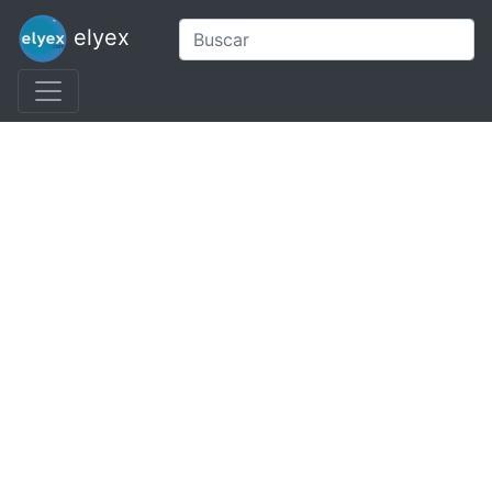
elyex