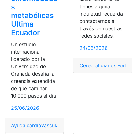
s
tienes alguna
inquietud recuerda
metabólicas
contactarnos a
Ultima
través de nuestras
Ecuador
redes sociales,
Un estudio
24/06/2026
internacional
liderado por la
Cerebral
,
diarios
,
Fortalec
Universidad de
Granada desafía la
creencia extendida
de que caminar
10.000 pasos al día
25/06/2026
Ayuda
,
cardiovascular
,
diarios
,
Ecuador
,
Enfermedades
,
m