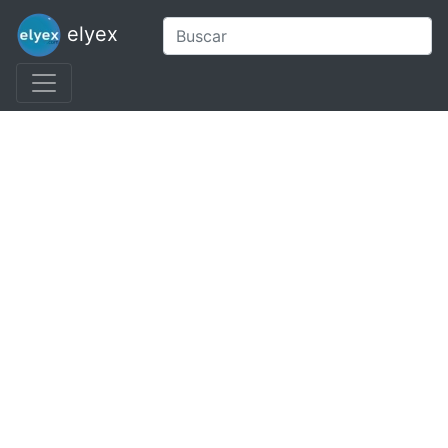
elyex