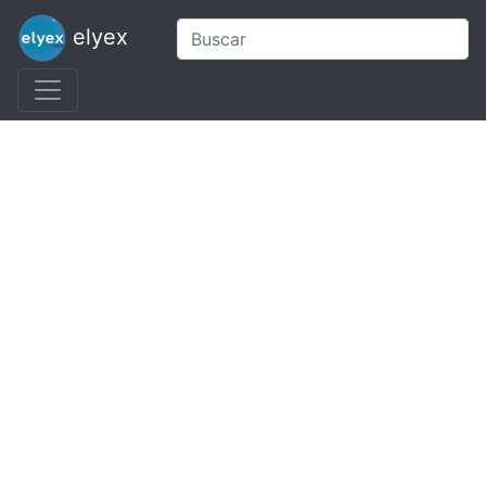
elyex