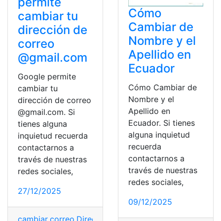
permite
Cómo
cambiar tu
Cambiar de
dirección de
Nombre y el
correo
Apellido en
@gmail.com
Ecuador
Google permite
Cómo Cambiar de
cambiar tu
Nombre y el
dirección de correo
Apellido en
@gmail.com. Si
Ecuador. Si tienes
tienes alguna
alguna inquietud
inquietud recuerda
recuerda
contactarnos a
contactarnos a
través de nuestras
través de nuestras
redes sociales,
redes sociales,
27/12/2025
09/12/2025
cambiar
,
correo
,
Dirección
,
Gmail
,
Google
,
permite