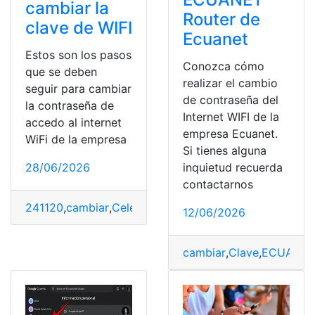
cambiar la
Router de
clave de WIFI
Ecuanet
Estos son los pasos
Conozca cómo
que se deben
realizar el cambio
seguir para cambiar
de contraseña del
la contraseña de
Internet WIFI de la
accedo al internet
empresa Ecuanet.
WiFi de la empresa
Si tienes alguna
inquietud recuerda
28/06/2026
contactarnos
241120
,
cambiar
,
Celerity
,
Clave
,
Internet
,
WiFi
12/06/2026
cambiar
,
Clave
,
ECUANE