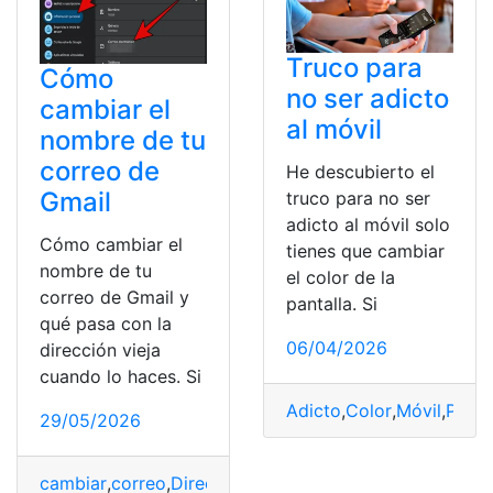
Truco para
Cómo
no ser adicto
cambiar el
al móvil
nombre de tu
correo de
He descubierto el
Gmail
truco para no ser
adicto al móvil solo
Cómo cambiar el
tienes que cambiar
nombre de tu
el color de la
correo de Gmail y
pantalla. Si
qué pasa con la
06/04/2026
dirección vieja
cuando lo haces. Si
Adicto
,
Color
,
Móvil
,
Panta
29/05/2026
cambiar
,
correo
,
Dirección
,
Gmail
,
Nombre
,
vieja