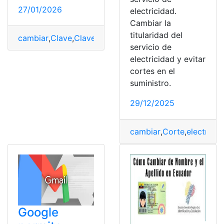
27/01/2026
electricidad.
Cambiar la
titularidad del
cambiar
,
Clave
,
Clave de WiFi
,
Netlife
,
WiFi
servicio de
electricidad y evitar
cortes en el
suministro.
29/12/2025
cambiar
,
Corte
,
electricid
Google