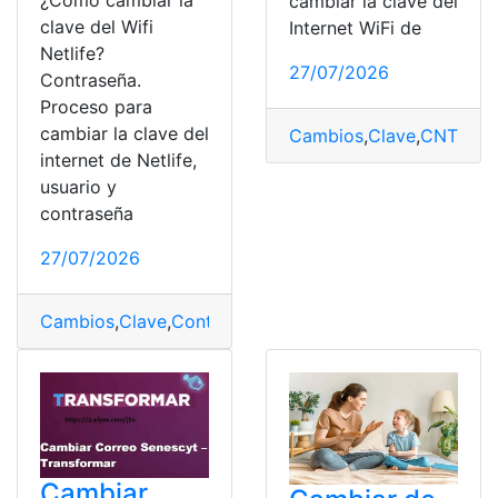
¿Cómo cambiar la
cambiar la clave del
clave del Wifi
Internet WiFi de
Netlife?
27/07/2026
Contraseña.
Proceso para
cambiar la clave del
Cambios
,
Clave
,
CNT
,
Pas
internet de Netlife,
usuario y
contraseña
27/07/2026
Cambios
,
Clave
,
Contraseña
,
Netlife
,
WiFi
Cambiar