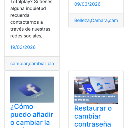
Totalplay? Si tienes
09/03/2026
alguna inquietud
recuerda
Belleza
,
Cámara
,
cambiar
,
contactarnos a
través de nuestras
redes sociales,
19/03/2026
cambiar
,
cambiar clave
,
configurar
,
Totalplay
,
WiFi
¿Cómo
Restaurar o
puedo añadir
cambiar
o cambiar la
contraseña