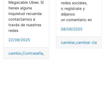
Megacable Ubee. Si
redes sociales,
tienes alguna
o regístrate y
inquietud recuerda
déjanos
contactarnos a
un comentario en
través de nuestras
08/09/2025
redes
22/09/2025
cambiar
,
cambiar clave
,
c
cambio
,
Contraseña
,
Módem
,
Ubee
,
WiFi