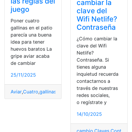
las reglas del
cambiar la
juego
clave del
Wifi Netlife?
Poner cuatro
Contraseña
gallinas en el patio
parecía una buena
¿Cómo cambiar la
idea para tener
clave del Wifi
huevos baratos La
Netlife?
gripe aviar acaba
Contraseña. Si
de cambiar
tienes alguna
inquietud recuerda
25/11/2025
contactarnos a
través de nuestras
Aviar
,
Cuatro
,
gallinas
,
Gripe
,
Huevos
,
juego
,
Reglas
redes sociales,
o regístrate y
14/10/2025
cambio
,
Claves
,
Contrase