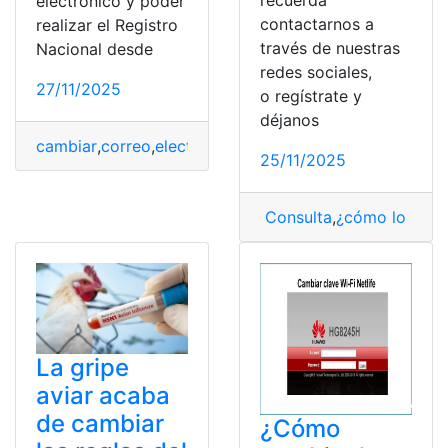
recuerda
electrónico y poder
contactarnos a
realizar el Registro
través de nuestras
Nacional desde
redes sociales,
27/11/2025
o regístrate y
déjanos
cambiar
,
correo
,
electrónico
,
Nacional
,
Registro
25/11/2025
Consulta
,
¿cómo lo hag
La gripe
aviar acaba
de cambiar
¿Cómo