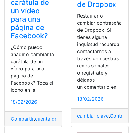
carátula de
de Dropbox
un vídeo
Restaurar o
para una
cambiar contraseña
página de
de Dropbox. Si
Facebook?
tienes alguna
inquietud recuerda
¿Cómo puedo
contactarnos a
añadir o cambiar la
través de nuestras
carátula de un
redes sociales,
vídeo para una
o regístrate y
página de
déjanos
Facebook? Toca el
un comentario en
icono en la
18/02/2026
18/02/2026
cambiar clave
,
Contraseñ
Compartir
,
cuenta de Facebook
,
Facebook
,
Fondo
,
pági