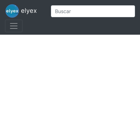
elyex