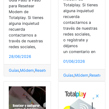
Guía Paso a Paso
Totalplay. Si tienes
para Resetear
alguna inquietud
Modem de
recuerda
Totalplay. Si tienes
contactarnos a
alguna inquietud
través de nuestras
recuerda
redes sociales,
contactarnos a
o regístrate y
través de nuestras
déjanos
redes sociales,
un comentario en
28/06/2026
01/06/2026
Guías
,
Módem
,
Resetear
,
Totalplay
Guías
,
Módem
,
Reseteo
,
To