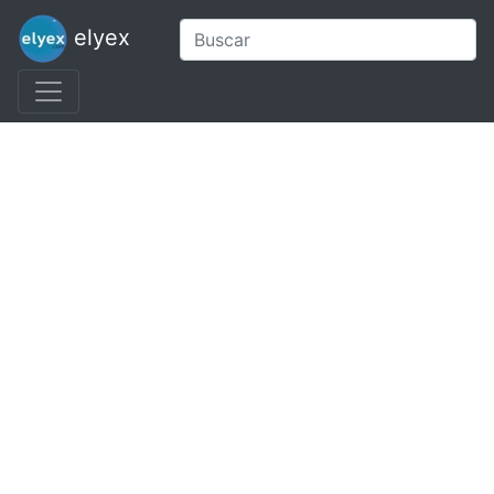
elyex