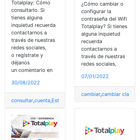
Totalplay: Cómo
¿Cómo cambiar o
consultarlo. Si
configurar la
tienes alguna
contraseña del Wifi
inquietud recuerda
Totalplay? Si tienes
contactarnos a
alguna inquietud
través de nuestras
recuerda
redes sociales,
contactarnos a
o regístrate y
través de nuestras
déjanos
redes sociales,
un comentario en
07/01/2022
30/08/2022
cambiar
,
cambiar clave
,
c
consultar
,
cuenta
,
Estado
,
México
,
Totalplay