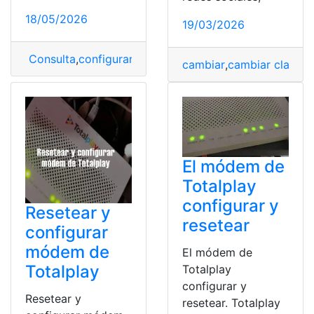
18/05/2026
19/03/2026
Consulta
,
configurar
,
Módem
,
Resetear
,
Totalplay
cambiar
,
cambiar clave
,
c
El módem de
Totalplay
configurar y
Resetear y
resetear
configurar
módem de
El módem de
Totalplay
Totalplay
configurar y
Resetear y
resetear. Totalplay