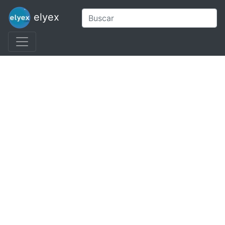
elyex