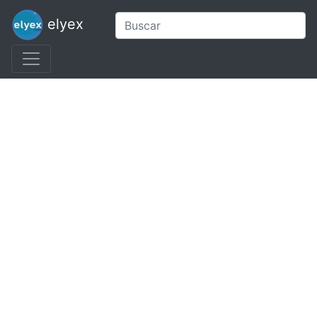
elyex