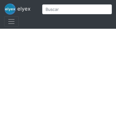
elyex