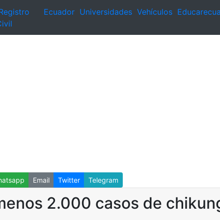
Registro
Ecuador
Universidades
Vehículos
Educarecu
ivil
atsapp
Email
Twitter
Telegram
 menos 2.000 casos de chikun