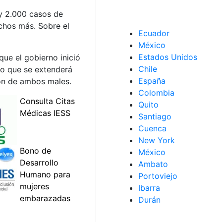
ay 2.000 casos de
chos más. Sobre el
Ecuador
México
Estados Unidos
ue el gobierno inició
Chile
to que se extenderá
España
ión de ambos males.
Colombia
Quito
Santiago
Cuenca
New York
México
Ambato
Portoviejo
Ibarra
Durán