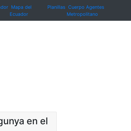
ador
Mapa del
Planillas
Cuerpo Agentes
Ecuador
Metropolitano
gunya en el