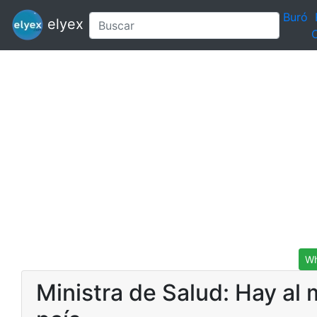
Buró
elyex
C
Wh
Ministra de Salud: Hay al